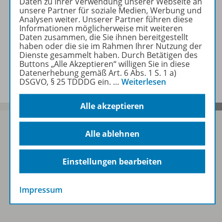
Daten zu ihrer Verwendung unserer Webseite an
unsere Partner für soziale Medien, Werbung und
Analysen weiter. Unserer Partner führen diese
Zugehörige Produkte
Informationen möglicherweise mit weiteren
Daten zusammen, die Sie ihnen bereitgestellt
haben oder die sie im Rahmen Ihrer Nutzung der
Dienste gesammelt haben. Durch Betätigen des
Buttons „Alle Akzeptieren“ willigen Sie in diese
Benachrichtigungs-Service
Datenerhebung gemäß Art. 6 Abs. 1 S. 1 a)
DSGVO, § 25 TDDDG ein.
…
Weiterlesen
Alle akzeptieren
Alle ablehnen
Sofort profitieren
Einstellungen bearbeiten
Zum Newsletter anmelden
Impressum