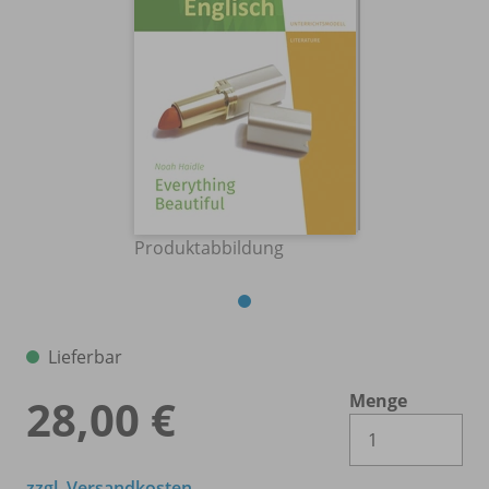
Produktabbildung
Lieferbar
Menge
28,00 €
Es 
zzgl. Versandkosten