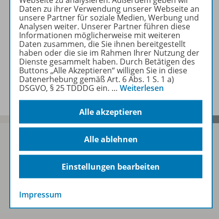
Zugehörige Produkte
Daten zu ihrer Verwendung unserer Webseite an
unsere Partner für soziale Medien, Werbung und
Analysen weiter. Unserer Partner führen diese
Informationen möglicherweise mit weiteren
Inhaltsverzeichnis
Daten zusammen, die Sie ihnen bereitgestellt
haben oder die sie im Rahmen Ihrer Nutzung der
Dienste gesammelt haben. Durch Betätigen des
Buttons „Alle Akzeptieren“ willigen Sie in diese
Benachrichtigungs-Service
Datenerhebung gemäß Art. 6 Abs. 1 S. 1 a)
DSGVO, § 25 TDDDG ein.
…
Weiterlesen
Alle akzeptieren
Alle ablehnen
Sofort profitieren
Einstellungen bearbeiten
Impressum
Zum Newsletter anmelden