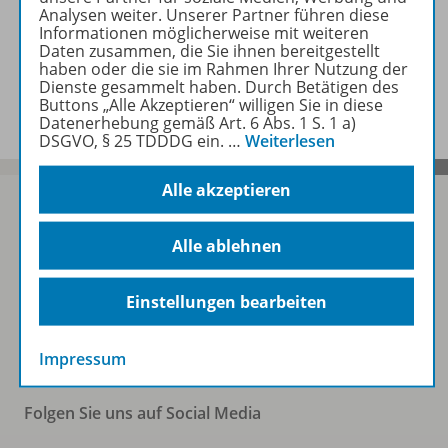
Zugehörige Produkte
Analysen weiter. Unserer Partner führen diese
Informationen möglicherweise mit weiteren
Daten zusammen, die Sie ihnen bereitgestellt
haben oder die sie im Rahmen Ihrer Nutzung der
Benachrichtigungs-Service
Dienste gesammelt haben. Durch Betätigen des
Buttons „Alle Akzeptieren“ willigen Sie in diese
Datenerhebung gemäß Art. 6 Abs. 1 S. 1 a)
DSGVO, § 25 TDDDG ein.
…
Weiterlesen
Alle akzeptieren
Alle ablehnen
Sofort profitieren
Einstellungen bearbeiten
Zum Newsletter anmelden
Impressum
Folgen Sie uns auf Social Media