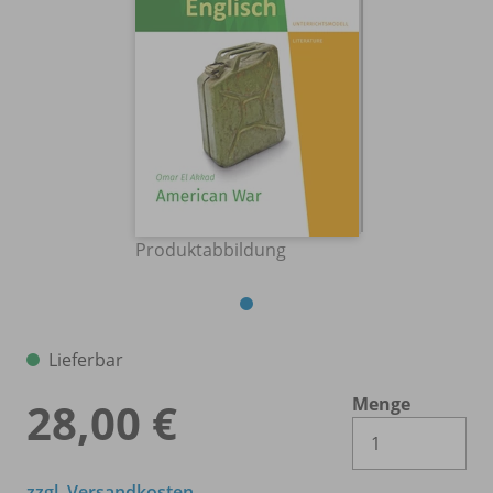
Produktabbildung
Lieferbar
Menge
28,00 €
Es 
zzgl. Versandkosten