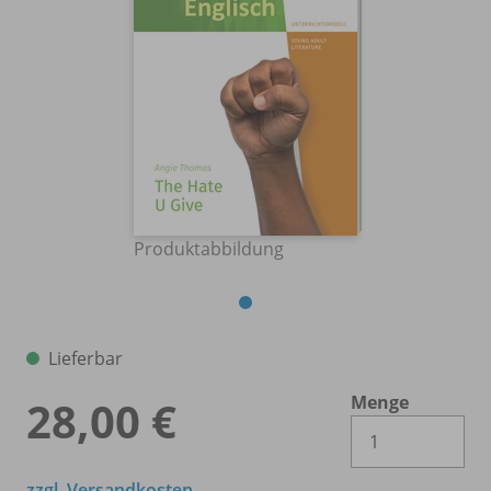
Produktabbildung
Lieferbar
Menge
28,00 €
Es 
zzgl. Versandkosten