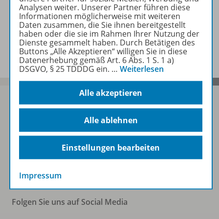
Zugehörige Produkte
Analysen weiter. Unserer Partner führen diese
Informationen möglicherweise mit weiteren
Daten zusammen, die Sie ihnen bereitgestellt
haben oder die sie im Rahmen Ihrer Nutzung der
Benachrichtigungs-Service
Dienste gesammelt haben. Durch Betätigen des
Buttons „Alle Akzeptieren“ willigen Sie in diese
Datenerhebung gemäß Art. 6 Abs. 1 S. 1 a)
DSGVO, § 25 TDDDG ein.
…
Weiterlesen
Alle akzeptieren
Alle ablehnen
Sofort profitieren
Einstellungen bearbeiten
Zum Newsletter anmelden
Impressum
Folgen Sie uns auf Social Media