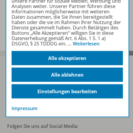
unsere Partner für soziale Medien, Werbung und
Zugehörige Produkte
Analysen weiter. Unserer Partner führen diese
Informationen möglicherweise mit weiteren
Daten zusammen, die Sie ihnen bereitgestellt
haben oder die sie im Rahmen Ihrer Nutzung der
Dienste gesammelt haben. Durch Betätigen des
Benachrichtigungs-Service
Buttons „Alle Akzeptieren“ willigen Sie in diese
Datenerhebung gemäß Art. 6 Abs. 1 S. 1 a)
DSGVO, § 25 TDDDG ein.
…
Weiterlesen
Alle akzeptieren
Alle ablehnen
Sofort profitieren
Einstellungen bearbeiten
Zum Newsletter anmelden
Impressum
Folgen Sie uns auf Social Media