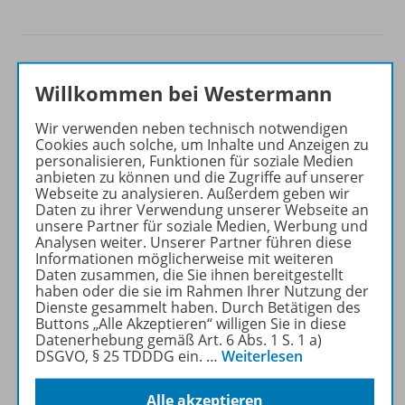
Willkommen bei Westermann
Das neue NOTTING HILL
GATE auf einen Blick
Wir verwenden neben technisch notwendigen
Cookies auch solche, um Inhalte und Anzeigen zu
entlastend – verbindend –
personalisieren, Funktionen für soziale Medien
anbieten zu können und die Zugriffe auf unserer
echt
Webseite zu analysieren. Außerdem geben wir
Daten zu ihrer Verwendung unserer Webseite an
Die Neubearbeitung von
unsere Partner für soziale Medien, Werbung und
NOTTING HILL GATE
Analysen weiter. Unserer Partner führen diese
Informationen möglicherweise mit weiteren
unterstützt Sie nun noch
Daten zusammen, die Sie ihnen bereitgestellt
stärker und ermöglicht
haben oder die sie im Rahmen Ihrer Nutzung der
kooperatives und inklusives
Dienste gesammelt haben. Durch Betätigen des
Buttons „Alle Akzeptieren“ willigen Sie in diese
Arbeiten auf verschiedenen
Datenerhebung gemäß Art. 6 Abs. 1 S. 1 a)
Leistungsniveaus.
DSGVO, § 25 TDDDG ein.
…
Weiterlesen
Mehr erfahren
Alle akzeptieren