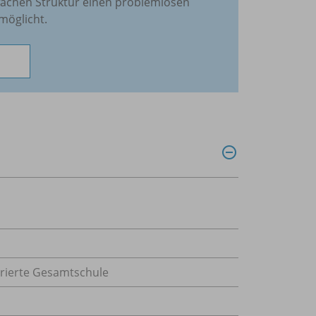
nfachen Struktur einen problemlosen
möglicht.
grierte Gesamtschule