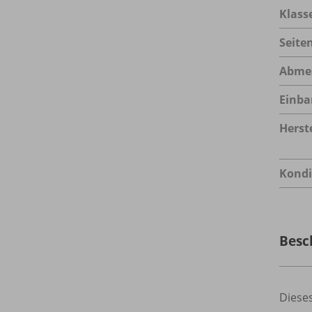
Klass
Seite
Abme
Einba
Herste
Kondi
Besc
Dieses