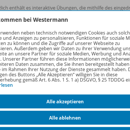
lich enthält es interaktive Übungen, die mithilfe des einge
n.
kommen bei Westermann
en interaktiven Übungen erhalten Schülerinnen und Schüle
erwenden neben technisch notwendigen Cookies auch solc
iteten oder selbstgesteuerten Trainieren, Vertiefen und A
e und Anzeigen zu personalisieren, Funktionen für soziale 
ten zu können und die Zugriffe auf unserer Webseite zu
sieren. Außerdem geben wir Daten zu ihrer Verwendung un
der Schule oder zu Hause: Schülerinnen und Schüler können 
ite an unsere Partner für soziale Medien, Werbung und An
eldungen und Tipps bei jeder Aufgabe. Zahlreiche abwech
r. Unserer Partner führen diese Informationen möglicherwe
ation und führen zum Lernerfolg.
eiteren Daten zusammen, die Sie ihnen bereitgestellt haben
ie im Rahmen Ihrer Nutzung der Dienste gesammelt haben. 
gen des Buttons „Alle Akzeptieren“ willigen Sie in diese
rfahren Sie mehr über die Reihe
erhebung gemäß Art. 6 Abs. 1 S. 1 a) DSGVO, § 25 TDDDG e
rlesen
Alle akzeptieren
hörige Produkte
Alle ablehnen
Erlebnis Mathematik - Ausgabe