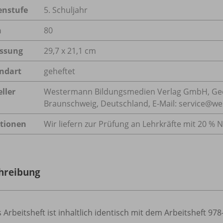
enstufe
5. Schuljahr
n
80
ssung
29,7 x 21,1 cm
ndart
geheftet
ller
Westermann Bildungsmedien Verlag GmbH, Geo
Braunschweig, Deutschland, E-Mail: service@w
tionen
Wir liefern zur Prüfung an Lehrkräfte mit 20 % N
hreibung
 Arbeitsheft ist inhaltlich identisch mit dem Arbeitsheft 97