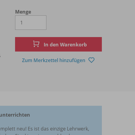
Menge
Es wird eine Zahl größer oder gleich 1 
In den Warenkorb
5
Zum Merkzettel hinzufügen
unterrichten
omplett neu! Es ist das einzige Lehrwerk,