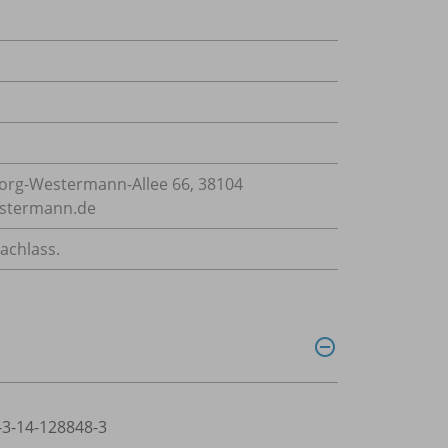
rg-Westermann-Allee 66, 38104
estermann.de
achlass.
8-3-14-128848-3