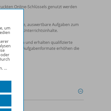
druckten Online-Schlüssels genutzt werden
r motivierende, auswertbare Aufgaben zum
he, um
nwenden der Unterrichtsinhalte.
Medien
serer
digital üben und erhalten qualifizierte
alysen
slungsreiche Aufgabenformate erhöhen die
ise
 oder
Durch
in.
…