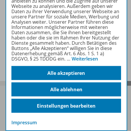
anbieten zu können und die Zugriffe auf unserer
Webseite zu analysieren. Außerdem geben wir
Daten zu ihrer Verwendung unserer Webseite an
Planungshilfen
unsere Partner für soziale Medien, Werbung und
Analysen weiter. Unserer Partner führen diese
Informationen möglicherweise mit weiteren
Daten zusammen, die Sie ihnen bereitgestellt
Benachrichtigungs-Service
haben oder die sie im Rahmen Ihrer Nutzung der
Dienste gesammelt haben. Durch Betätigen des
Buttons „Alle Akzeptieren“ willigen Sie in diese
Datenerhebung gemäß Art. 6 Abs. 1 S. 1 a)
DSGVO, § 25 TDDDG ein.
…
Weiterlesen
Veranstaltungen
Alle akzeptieren
Alle ablehnen
Einstellungen bearbeiten
Sofort profitieren
Impressum
Zum Newsletter anmelden