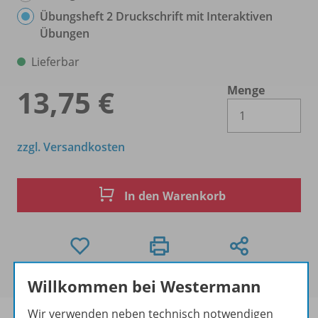
Übungsheft 2 Druckschrift mit Interaktiven
Übungen
Lieferbar
Menge
13,75 €
Es 
zzgl. Versandkosten
In den Warenkorb
Willkommen bei Westermann
Wir verwenden neben technisch notwendigen