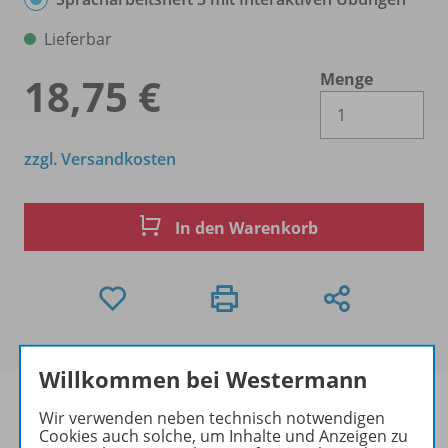
Lieferbar
Menge
18,75 €
Es 
zzgl. Versandkosten
In den Warenkorb
Willkommen bei Westermann
Wir verwenden neben technisch notwendigen
Cookies auch solche, um Inhalte und Anzeigen zu