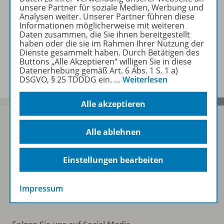
unsere Partner für soziale Medien, Werbung und
Analysen weiter. Unserer Partner führen diese
Zugehörige Produkte
Informationen möglicherweise mit weiteren
Daten zusammen, die Sie ihnen bereitgestellt
haben oder die sie im Rahmen Ihrer Nutzung der
Dienste gesammelt haben. Durch Betätigen des
Benachrichtigungs-Service
Buttons „Alle Akzeptieren“ willigen Sie in diese
Datenerhebung gemäß Art. 6 Abs. 1 S. 1 a)
DSGVO, § 25 TDDDG ein.
…
Weiterlesen
Alle akzeptieren
Alle ablehnen
Sofort profitieren
Einstellungen bearbeiten
Zum Newsletter anmelden
Impressum