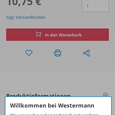
10,75 €
Es 
zzgl. Versandkosten
In den Warenkorb
Produktinformationen
Willkommen bei Westermann