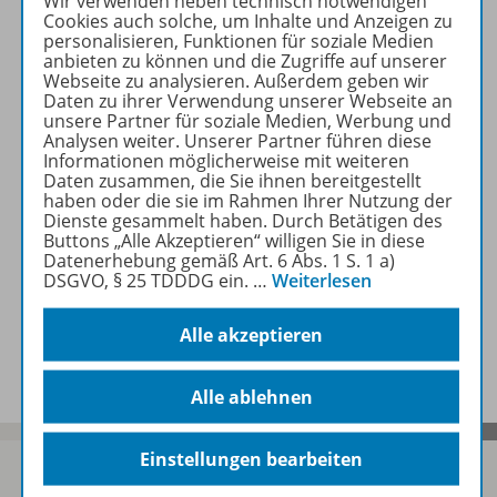
Beschreibung
Wir verwenden neben technisch notwendigen
Cookies auch solche, um Inhalte und Anzeigen zu
personalisieren, Funktionen für soziale Medien
anbieten zu können und die Zugriffe auf unserer
Webseite zu analysieren. Außerdem geben wir
Zugehörige Produkte
Daten zu ihrer Verwendung unserer Webseite an
unsere Partner für soziale Medien, Werbung und
Analysen weiter. Unserer Partner führen diese
Informationen möglicherweise mit weiteren
Lösungen
Daten zusammen, die Sie ihnen bereitgestellt
haben oder die sie im Rahmen Ihrer Nutzung der
Dienste gesammelt haben. Durch Betätigen des
Buttons „Alle Akzeptieren“ willigen Sie in diese
Benachrichtigungs-Service
Datenerhebung gemäß Art. 6 Abs. 1 S. 1 a)
DSGVO, § 25 TDDDG ein.
…
Weiterlesen
Alle akzeptieren
Veranstaltungen
Alle ablehnen
Einstellungen bearbeiten