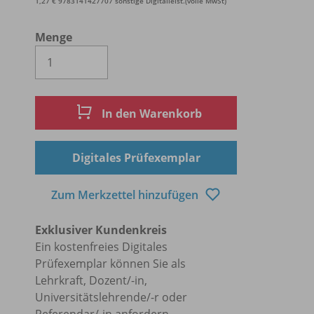
1,27 € 9783141427707 sonstige Digitalleist.(volle MwSt)
Menge
Es wird eine Zahl größer oder gleich 1 
In den Warenkorb
Digitales Prüfexemplar
Zum Merkzettel hinzufügen
Exklusiver Kundenkreis
Ein kostenfreies Digitales
Prüfexemplar können Sie als
Lehrkraft, Dozent/-in,
Universitätslehrende/-r oder
Referendar/-in anfordern.