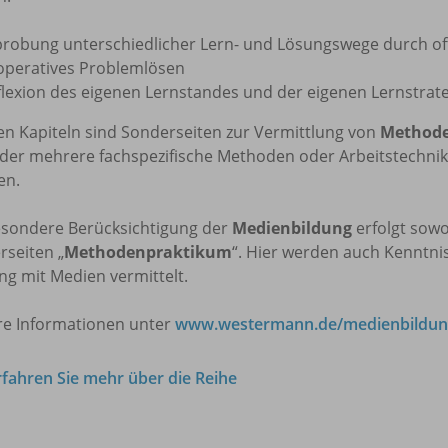
probung unterschiedlicher Lern- und Lösungswege durch o
operatives Problemlösen
flexion des eigenen Lernstandes und der eigenen Lernstrat
len Kapiteln sind Sonderseiten zur Vermittlung von
Method
oder mehrere fachspezifische Methoden oder Arbeitstechnik
en.
esondere Berücksichtigung der
Medienbildung
erfolgt sowo
rseiten „
Methodenpraktikum
“. Hier werden auch Kenntn
g mit Medien vermittelt.
re Informationen unter
www.westermann.de/medienbildun
rfahren Sie mehr über die Reihe