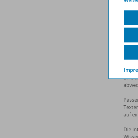
Weite
Motiv
Das
n
Für vi
Durc
bereit
Impr
Direk
abwec
Passe
Texte
auf e
Die In
Wisse