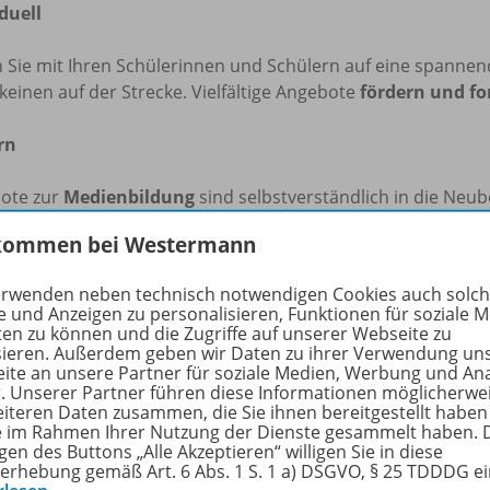
duell
Sie mit Ihren Schülerinnen und Schülern auf eine spannend
keinen auf der Strecke. Vielfältige Angebote
fördern und fo
rn
ote zur
Medienbildung
sind selbstverständlich in die Neu
mediale Angebote
garantieren anschaulichen und abwechs
kommen bei Westermann
st neu? Das Wichtigste im Überblick:
erwenden neben technisch notwendigen Cookies auch solc
e und Anzeigen zu personalisieren, Funktionen für soziale 
festellungen
ten zu können und die Zugriffe auf unserer Webseite zu
sieren. Außerdem geben wir Daten zu ihrer Verwendung un
fferenzierung
ite an unsere Partner für soziale Medien, Werbung und An
rnaufgaben
r. Unserer Partner führen diese Informationen möglicherwe
mpetenz-Checks
eiteren Daten zusammen, die Sie ihnen bereitgestellt haben
ie im Rahmen Ihrer Nutzung der Dienste gesammelt haben. 
dienbildung
gen des Buttons „Alle Akzeptieren“ willigen Sie in diese
bcode-Materialien
erhebung gemäß Art. 6 Abs. 1 S. 1 a) DSGVO, § 25 TDDDG e
Box