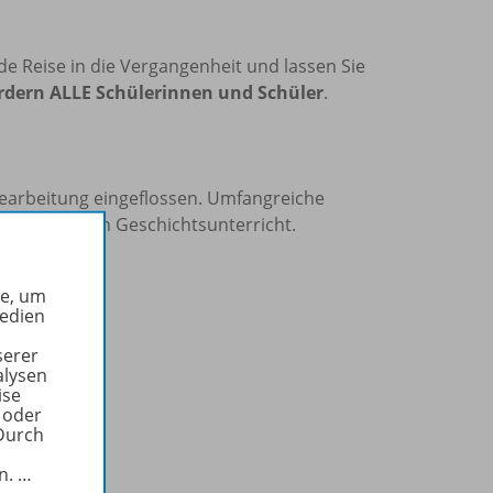
e Reise in die Vergangenheit und lassen Sie
rdern ALLE Schülerinnen und Schüler
.
bearbeitung eingeflossen. Umfangreiche
lungsreichen Geschichtsunterricht.
he, um
Medien
serer
alysen
ise
 oder
Durch
in.
…