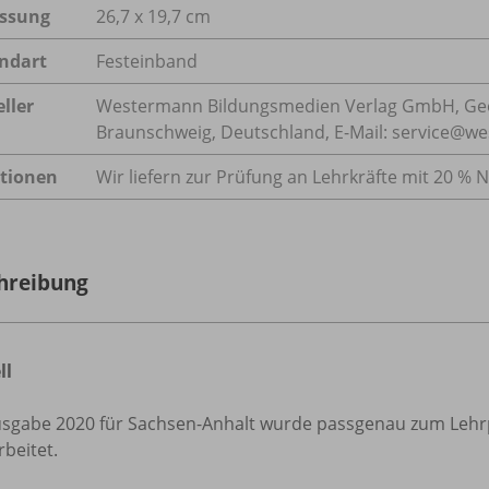
ssung
26,7 x 19,7 cm
ndart
Festeinband
ller
Westermann Bildungsmedien Verlag GmbH, Geo
Braunschweig, Deutschland, E-Mail: service@w
tionen
Wir liefern zur Prüfung an Lehrkräfte mit 20 % N
hreibung
ll
usgabe 2020 für Sachsen-Anhalt wurde passgenau zum Leh
beitet.