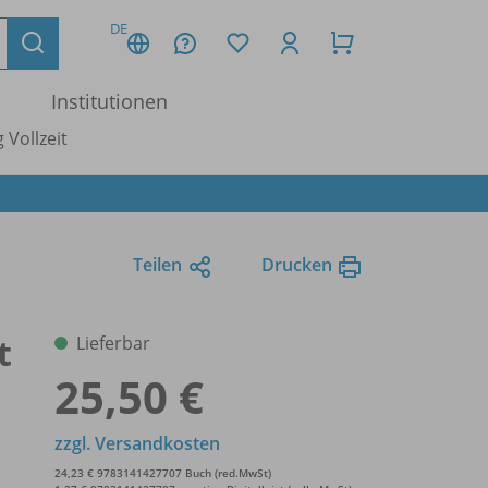
DE
Institutionen
 Vollzeit
Teilen
Drucken
t
Lieferbar
25,50 €
zzgl. Versandkosten
24,23 € 9783141427707 Buch (red.MwSt)