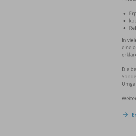
Er
ko
Re
In vie
eine 
erklär
Die b
Sonde
Umgan
Weite
E