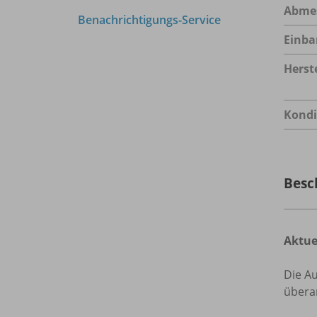
Abme
Benachrichtigungs-Service
Einba
Herste
Kondi
Besc
Aktue
Die A
überar