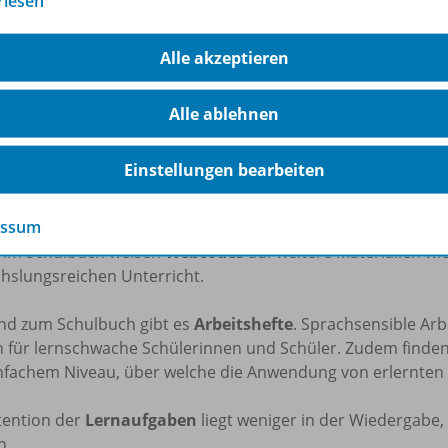
rlesen
ierend und abwechslungsreich unterrichten
Alle akzeptieren
eue Layout
ist lesefreundlich, frisch, modern und schülerg
Alle ablehnen
ele Aufgaben finden sich
Hilfestellungen
zur Bearbeitung.
Einstellungen bearbeiten
h
Wahlaufgaben und Zusatzaufgaben
werden Angebote für
gestellt. Operatoren werden schülergerecht erklärt.
essum
t im Schulbuch weisen
Webcodes
auf weitere Materialien wi
hslungsreichen Unterricht.
nd zum Schulbuch gibt es
Arbeitshefte
. Sprachsensible Arb
n für lernschwache Schülerinnen und Schüler. Zudem finden 
infachem Niveau, über welche die Anwendung von erlernte
tention der
Lernaufgaben
liegt weniger in der Wiedergabe
n.