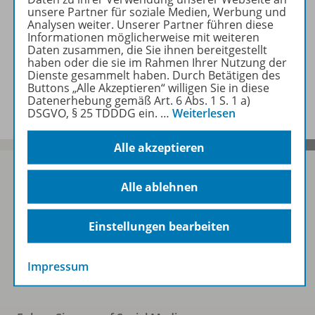
unsere Partner für soziale Medien, Werbung und
Analysen weiter. Unserer Partner führen diese
Zugehörige Produkte
Informationen möglicherweise mit weiteren
Daten zusammen, die Sie ihnen bereitgestellt
haben oder die sie im Rahmen Ihrer Nutzung der
Dienste gesammelt haben. Durch Betätigen des
Benachrichtigungs-Service
Buttons „Alle Akzeptieren“ willigen Sie in diese
Datenerhebung gemäß Art. 6 Abs. 1 S. 1 a)
DSGVO, § 25 TDDDG ein.
…
Weiterlesen
Alle akzeptieren
Alle ablehnen
Sofort profitieren
Einstellungen bearbeiten
Zum Newsletter anmelden
Impressum