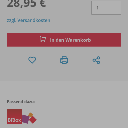
28,95 €
Es 
zzgl. Versandkosten
In den Warenkorb
Passend dazu: