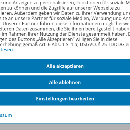
rfahren Sie mehr über die Reihe
e und Anzeigen zu personalisieren, Funktionen für soziale 
ten zu können und die Zugriffe auf unserer Webseite zu
sieren. Außerdem geben wir Daten zu ihrer Verwendung un
ite an unsere Partner für soziale Medien, Werbung und An
r. Unserer Partner führen diese Informationen möglicherwe
hörige Produkte
eiteren Daten zusammen, die Sie ihnen bereitgestellt haben
ie im Rahmen Ihrer Nutzung der Dienste gesammelt haben. 
gen des Buttons „Alle Akzeptieren“ willigen Sie in diese
erhebung gemäß Art. 6 Abs. 1 S. 1 a) DSGVO, § 25 TDDDG e
rlesen
Elemente der Mathematik SI
Aktuelle Ausgabe für Niedersachsen
978-
Alle akzeptieren
Arbeitsheft mit Lösungen 5
Vorübergehend nicht lieferbar,
Alle ablehnen
vormerkbar
Einstellungen bearbeiten
Ergänzende Digitalprodukte erhältlich
essum