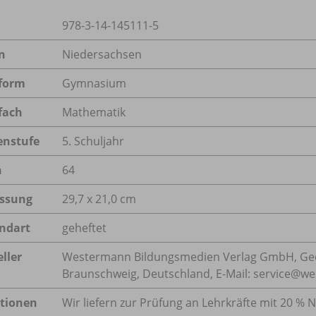
978-3-14-145111-5
n
Niedersachsen
form
Gymnasium
fach
Mathematik
enstufe
5. Schuljahr
n
64
ssung
29,7 x 21,0 cm
ndart
geheftet
ller
Westermann Bildungsmedien Verlag GmbH, Geo
Braunschweig, Deutschland, E-Mail: service@w
tionen
Wir liefern zur Prüfung an Lehrkräfte mit 20 % N