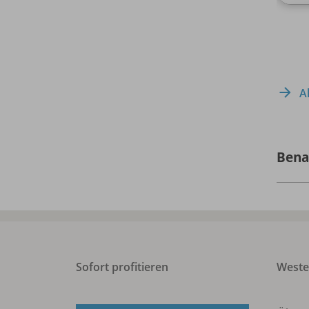
A
Bena
Sofort profitieren
West