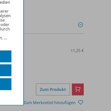
Medien
serer
alysen
ise
 oder
Durch
in.
…
3-14-109202-8
11,25 €
Zum Produkt
Zum Merkzettel hinzufügen