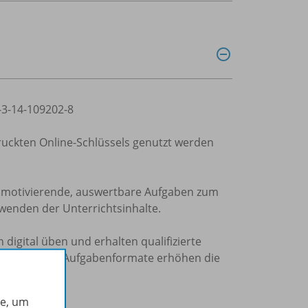
8-3-14-109202-8
druckten Online-Schlüssels genutzt werden
r motivierende, auswertbare Aufgaben zum
nwenden der Unterrichtsinhalte.
digital üben und erhalten qualifizierte
slungsreiche Aufgabenformate erhöhen die
he, um