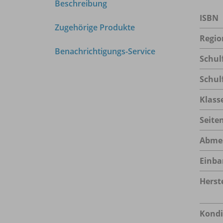
Beschreibung
ISBN
Zugehörige Produkte
Regio
Benachrichtigungs-Service
Schul
Schul
Klass
Seite
Abme
Einba
Herste
Kondi