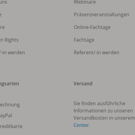
uns
Webinare
e
Präsenzveranstaltungen
ere
Online-Fachtage
gn Rights
Fachtage
/
-in werden
Referent/
-in werden
ngsarten
Versand
Sie finden ausführliche
echnung
Informationen zu unseren
ayPal
Versandkosten in unsere
Center
.
reditkarte