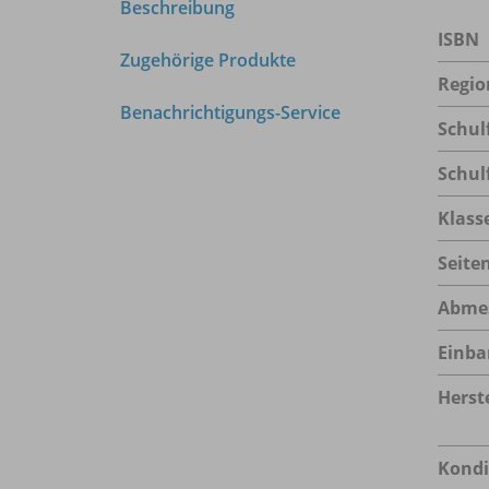
Beschreibung
ISBN
Zugehörige Produkte
Regio
Benachrichtigungs-Service
Schul
Schul
Klass
Seite
Abme
Einba
Herste
Kondi