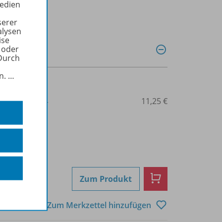
Medien
serer
alysen
ise
 oder
Durch
in.
…
3-14-109213-4
11,25 €
Zum Produkt
Zum Merkzettel hinzufügen