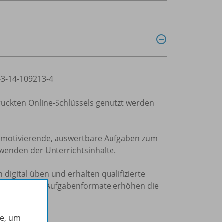
8-3-14-109213-4
druckten Online-Schlüssels genutzt werden
r motivierende, auswertbare Aufgaben zum
nwenden der Unterrichtsinhalte.
digital üben und erhalten qualifizierte
slungsreiche Aufgabenformate erhöhen die
he, um