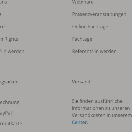
uns
Webinare
e
Präsenzveranstaltungen
ere
Online-Fachtage
gn Rights
Fachtage
/
-in werden
Referent/
-in werden
ngsarten
Versand
Sie finden ausführliche
echnung
Informationen zu unseren
ayPal
Versandkosten in unsere
Center
.
reditkarte