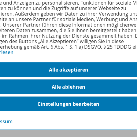
rfahren Sie mehr über die Reihe
e und Anzeigen zu personalisieren, Funktionen für soziale 
ten zu können und die Zugriffe auf unserer Webseite zu
sieren. Außerdem geben wir Daten zu ihrer Verwendung un
ite an unsere Partner für soziale Medien, Werbung und An
r. Unserer Partner führen diese Informationen möglicherwe
hörige Produkte
eiteren Daten zusammen, die Sie ihnen bereitgestellt haben
ie im Rahmen Ihrer Nutzung der Dienste gesammelt haben. 
gen des Buttons „Alle Akzeptieren“ willigen Sie in diese
erhebung gemäß Art. 6 Abs. 1 S. 1 a) DSGVO, § 25 TDDDG e
rlesen
Elemente der Mathematik SI
Aktuelle Ausgabe für Niedersachsen
978-
Alle akzeptieren
Arbeitsheft mit Lösungen 6
Lieferbar
Alle ablehnen
Einstellungen bearbeiten
Ergänzende Digitalprodukte erhältlich
essum