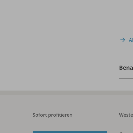
A
Bena
Sofort profitieren
West