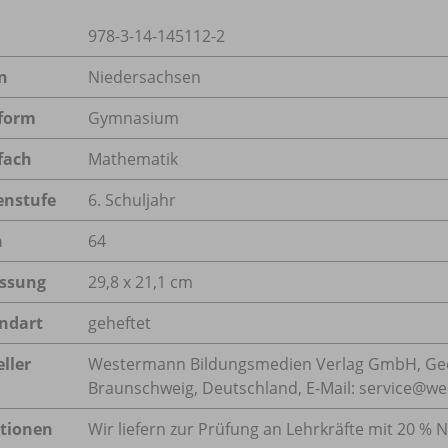
978-3-14-145112-2
n
Niedersachsen
form
Gymnasium
fach
Mathematik
enstufe
6. Schuljahr
n
64
ssung
29,8 x 21,1 cm
ndart
geheftet
ller
Westermann Bildungsmedien Verlag GmbH, Geo
Braunschweig, Deutschland, E-Mail: service@w
tionen
Wir liefern zur Prüfung an Lehrkräfte mit 20 % N