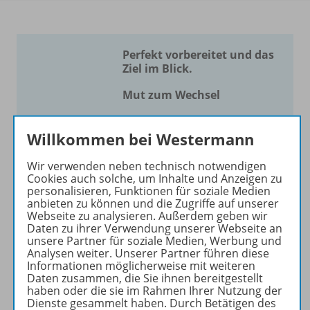
Perfekt vorbereitet und das
Ziel im Blick.
Mut zum Wechsel
Unsere größte Stärke ist die
Willkommen bei Westermann
verlässliche
Aufgabenvielfalt mit
Wir verwenden neben technisch notwendigen
perfekter Progression
.
Jede
Cookies auch solche, um Inhalte und Anzeigen zu
Aufgabe funktioniert
und
personalisieren, Funktionen für soziale Medien
anbieten zu können und die Zugriffe auf unserer
Sie unterrichten ohne
Webseite zu analysieren. Außerdem geben wir
Probleme. Wir bieten die
Daten zu ihrer Verwendung unserer Webseite an
meisten Aufgaben für alle
unsere Partner für soziale Medien, Werbung und
Analysen weiter. Unserer Partner führen diese
Niveaustufen
.
Informationen möglicherweise mit weiteren
Daten zusammen, die Sie ihnen bereitgestellt
haben oder die sie im Rahmen Ihrer Nutzung der
Mehr erfahren
Dienste gesammelt haben. Durch Betätigen des