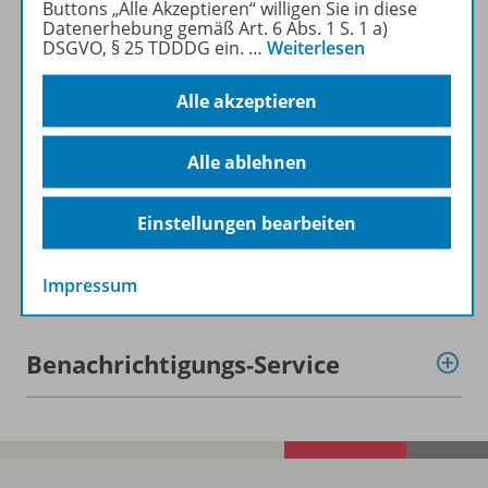
Buttons „Alle Akzeptieren“ willigen Sie in diese
Datenerhebung gemäß Art. 6 Abs. 1 S. 1 a)
DSGVO, § 25 TDDDG ein.
…
Weiterlesen
Alle akzeptieren
Produktinformationen
Alle ablehnen
Beschreibung
Einstellungen bearbeiten
Zugehörige Produkte
Impressum
Benachrichtigungs-Service