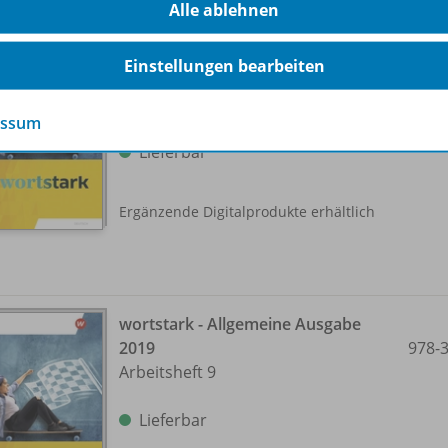
Alle ablehnen
wortstark - Allgemeine Ausgabe
Einstellungen bearbeiten
2019
978-
Schulbuch 9
essum
Lieferbar
Ergänzende Digitalprodukte erhältlich
wortstark - Allgemeine Ausgabe
2019
978-
Arbeitsheft 9
Lieferbar