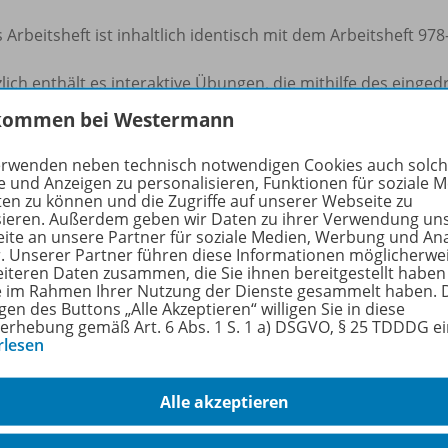
 Arbeitsheft ist inhaltlich identisch mit dem Arbeitsheft 97
lich enthält es interaktive Übungen, die mithilfe des einge
n.
kommen bei Westermann
en interaktiven Übungen erhalten Schülerinnen und Schüle
erwenden neben technisch notwendigen Cookies auch solc
iteten oder selbstgesteuerten Trainieren, Vertiefen und A
e und Anzeigen zu personalisieren, Funktionen für soziale 
ten zu können und die Zugriffe auf unserer Webseite zu
sieren. Außerdem geben wir Daten zu ihrer Verwendung un
der Schule oder zu Hause: Schülerinnen und Schüler können 
ite an unsere Partner für soziale Medien, Werbung und An
eldungen und Tipps bei jeder Aufgabe. Zahlreiche abwech
r. Unserer Partner führen diese Informationen möglicherwe
eiteren Daten zusammen, die Sie ihnen bereitgestellt haben
ation und führen zum Lernerfolg.
ie im Rahmen Ihrer Nutzung der Dienste gesammelt haben. 
gen des Buttons „Alle Akzeptieren“ willigen Sie in diese
erhebung gemäß Art. 6 Abs. 1 S. 1 a) DSGVO, § 25 TDDDG e
rfahren Sie mehr über die Reihe
rlesen
Alle akzeptieren
hörige Produkte