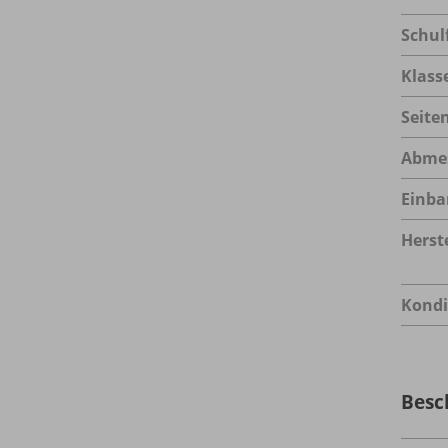
Schul
Klass
Seite
Abme
Einba
Herste
Kondi
Besc