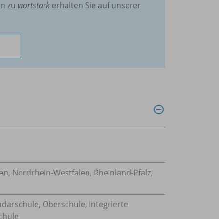
en zu
wortstark
erhalten Sie auf unserer
n, Nordrhein-Westfalen, Rheinland-Pfalz,
ndarschule, Oberschule, Integrierte
chule