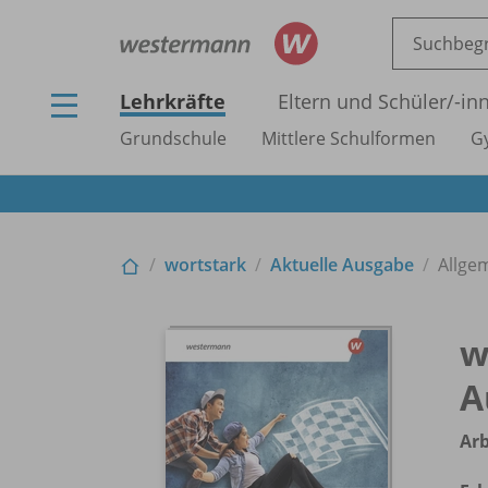
Lehrkräfte
Eltern und Schüler/
-in
Grundschule
Mittlere Schulformen
G
wortstark
Aktuelle Ausgabe
Allge
w
A
Arb