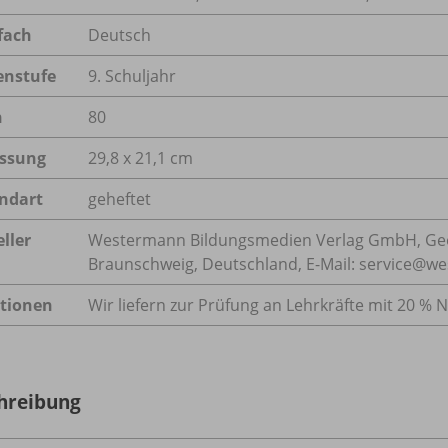
fach
Deutsch
enstufe
9. Schuljahr
n
80
ssung
29,8 x 21,1 cm
ndart
geheftet
ller
Westermann Bildungsmedien Verlag GmbH, Geo
Braunschweig, Deutschland, E-Mail: service@w
tionen
Wir liefern zur Prüfung an Lehrkräfte mit 20 % N
hreibung