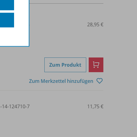
3-14-124704-6
28,95 €
Zum Produkt
Zum Merkzettel hinzufügen
3-14-124710-7
11,75 €