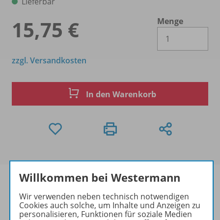
Lieferbar
Menge
15,75 €
Es 
zzgl. Versandkosten
In den Warenkorb
Willkommen bei Westermann
Wir verwenden neben technisch notwendigen
Cookies auch solche, um Inhalte und Anzeigen zu
Produktinformationen
personalisieren, Funktionen für soziale Medien