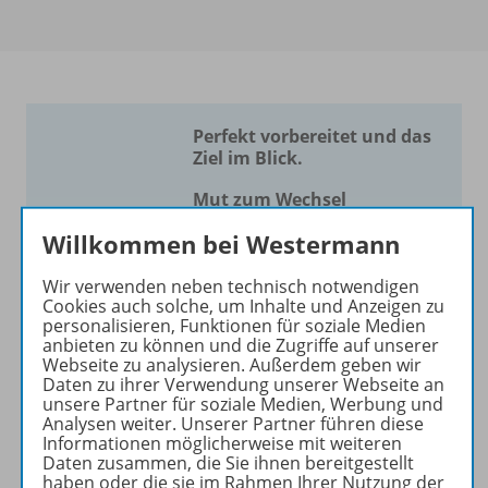
Perfekt vorbereitet und das
Ziel im Blick.
Mut zum Wechsel
Willkommen bei Westermann
Unsere größte Stärke ist die
verlässliche
Wir verwenden neben technisch notwendigen
Aufgabenvielfalt mit
Cookies auch solche, um Inhalte und Anzeigen zu
perfekter Progression
.
Jede
personalisieren, Funktionen für soziale Medien
anbieten zu können und die Zugriffe auf unserer
Aufgabe funktioniert
und
Webseite zu analysieren. Außerdem geben wir
Sie unterrichten ohne
Daten zu ihrer Verwendung unserer Webseite an
Probleme. Wir bieten die
unsere Partner für soziale Medien, Werbung und
Analysen weiter. Unserer Partner führen diese
meisten Aufgaben für alle
Informationen möglicherweise mit weiteren
Niveaustufen
.
Daten zusammen, die Sie ihnen bereitgestellt
haben oder die sie im Rahmen Ihrer Nutzung der