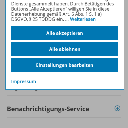
Dienste gesammelt haben. Durch Betätigen des
Mehr erfahren
Buttons „Alle Akzeptieren“ willigen Sie in diese
Datenerhebung gemäß Art. 6 Abs. 1 S. 1 a)
DSGVO, § 25 TDDDG ein.
…
Weiterlesen
Alle akzeptieren
Produktinformationen
Alle ablehnen
Beschreibung
Einstellungen bearbeiten
Impressum
Zugehörige Produkte
Benachrichtigungs-Service