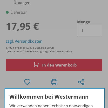
Übungen
Lieferbar
Menge
17,95 €
Es 
zzgl. Versandkosten
17,05 € 9783141453478 Buch (red.MwSt)
0,90 € 9783141453478 sonstige Digitalleist.(volle MwSt)
In den Warenkorb
Willkommen bei Westermann
Wir verwenden neben technisch notwendigen