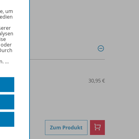
he, um
Medien
serer
alysen
ise
 oder
Durch
in.
…
3-425-73803-1
30,95 €
Zum Produkt