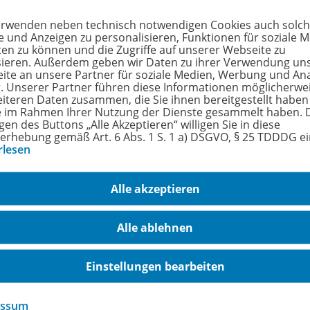
ation und führen zum Lernerfolg.
erwenden neben technisch notwendigen Cookies auch solc
e und Anzeigen zu personalisieren, Funktionen für soziale 
rfahren Sie mehr über die Reihe
ten zu können und die Zugriffe auf unserer Webseite zu
sieren. Außerdem geben wir Daten zu ihrer Verwendung un
ite an unsere Partner für soziale Medien, Werbung und An
r. Unserer Partner führen diese Informationen möglicherwe
eiteren Daten zusammen, die Sie ihnen bereitgestellt haben
hörige Produkte
ie im Rahmen Ihrer Nutzung der Dienste gesammelt haben. 
gen des Buttons „Alle Akzeptieren“ willigen Sie in diese
erhebung gemäß Art. 6 Abs. 1 S. 1 a) DSGVO, § 25 TDDDG e
rlesen
Camden Market - Bisherige
Ausgabe
978-
Alle akzeptieren
Textbook 3
Alle ablehnen
Lieferbar
Einstellungen bearbeiten
Ergänzende Digitalprodukte erhältlich
essum