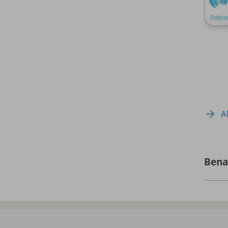
A
Bena