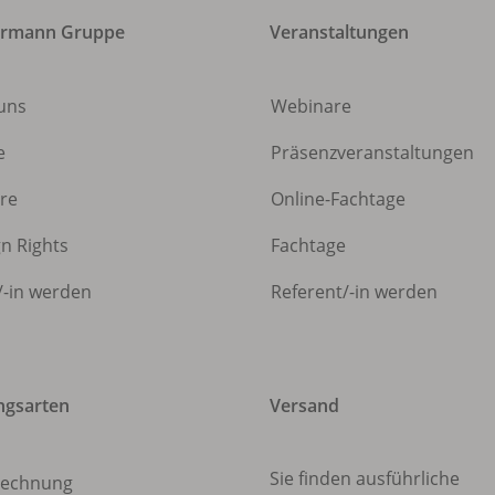
ermann Gruppe
Veranstaltungen
uns
Webinare
e
Präsenzveranstaltungen
ere
Online-Fachtage
gn Rights
Fachtage
/
-in werden
Referent/
-in werden
ngsarten
Versand
Sie finden ausführliche
echnung