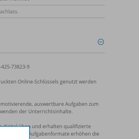
achlass.
3-425-73823-9
druckten Online-Schlüssels genutzt werden
r motivierende, auswertbare Aufgaben zum
nwenden der Unterrichtsinhalte.
digital üben und erhalten qualifizierte
slungsreiche Aufgabenformate erhöhen die