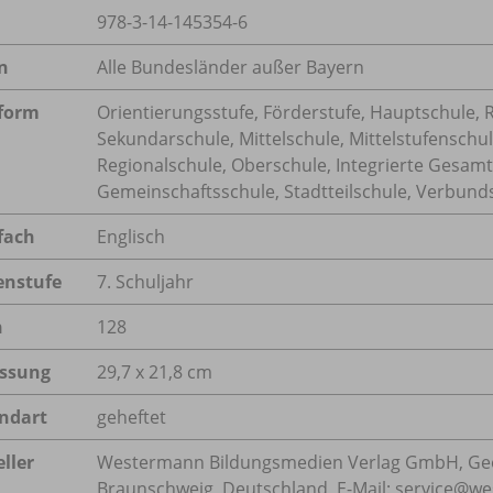
978-3-14-145354-6
n
Alle Bundesländer außer Bayern
form
Orientierungsstufe, Förderstufe, Hauptschule, R
Sekundarschule, Mittelschule, Mittelstufenschul
Regionalschule, Oberschule, Integrierte Gesam
Gemeinschaftsschule, Stadtteilschule, Verbund
fach
Englisch
enstufe
7. Schuljahr
n
128
ssung
29,7 x 21,8 cm
ndart
geheftet
ller
Westermann Bildungsmedien Verlag GmbH, Geo
Braunschweig, Deutschland, E-Mail: service@w