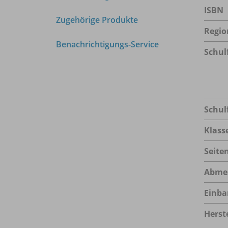
ISBN
Zugehörige Produkte
Regio
Benachrichtigungs-Service
Schul
Schul
Klass
Seite
Abme
Einba
Herste