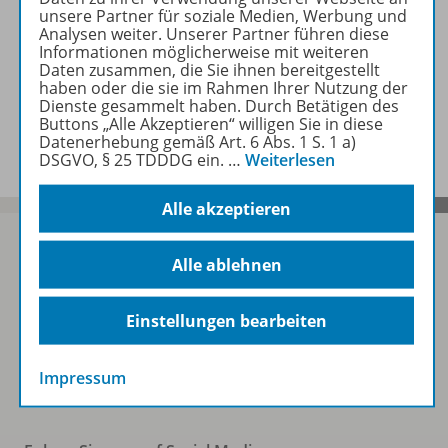
unsere Partner für soziale Medien, Werbung und
Analysen weiter. Unserer Partner führen diese
Zugehörige Produkte
Informationen möglicherweise mit weiteren
Daten zusammen, die Sie ihnen bereitgestellt
haben oder die sie im Rahmen Ihrer Nutzung der
Dienste gesammelt haben. Durch Betätigen des
Benachrichtigungs-Service
Buttons „Alle Akzeptieren“ willigen Sie in diese
Datenerhebung gemäß Art. 6 Abs. 1 S. 1 a)
DSGVO, § 25 TDDDG ein.
…
Weiterlesen
Alle akzeptieren
Alle ablehnen
Sofort profitieren
Einstellungen bearbeiten
Zum Newsletter anmelden
Impressum