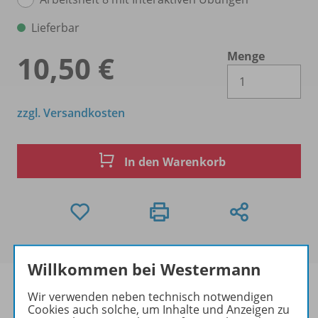
Lieferbar
Menge
10,50 €
Es 
zzgl. Versandkosten
In den Warenkorb
Willkommen bei Westermann
Wir verwenden neben technisch notwendigen
Cookies auch solche, um Inhalte und Anzeigen zu