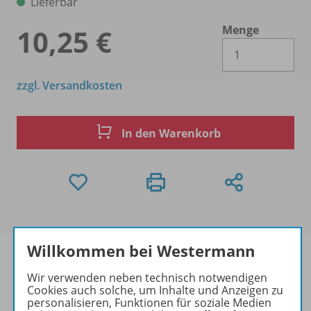
Lieferbar
Menge
10,25 €
Es 
zzgl. Versandkosten
In den Warenkorb
Willkommen bei Westermann
Wir verwenden neben technisch notwendigen
Cookies auch solche, um Inhalte und Anzeigen zu
Produktinformationen
personalisieren, Funktionen für soziale Medien