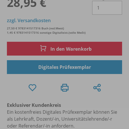
28,95 €
Es 
zzgl. Versandkosten
27,50 € 9783141517316 Buch (red.Mwst)
1,45 € 9783141517316 sonstige Digitalleist.(volle MwSt)
In den Warenkorb
Digitales Prüfexemplar
Exklusiver Kundenkreis
Ein kostenfreies Digitales Prüfexemplar können Sie
als Lehrkraft, Dozent/-in, Universitätslehrende/-r
oder Referendar/-in anfordern.