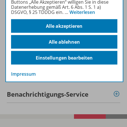
Buttons „Alle Akzeptieren“ willigen Sie in diese
Zugehörige Produkte
Datenerhebung gemäß Art. 6 Abs. 1 S. 1 a)
DSGVO, § 25 TDDDG ein.
…
Weiterlesen
Alle akzeptieren
Inhaltsverzeichnis
Alle ablehnen
Konzept
Einstellungen bearbeiten
Digitale Unterrichtsmaterialien
Impressum
Benachrichtigungs-Service