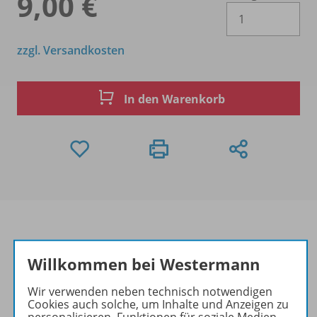
9,00 €
Es 
zzgl. Versandkosten
In den Warenkorb
Willkommen bei Westermann
Produktinformationen
Wir verwenden neben technisch notwendigen
Cookies auch solche, um Inhalte und Anzeigen zu