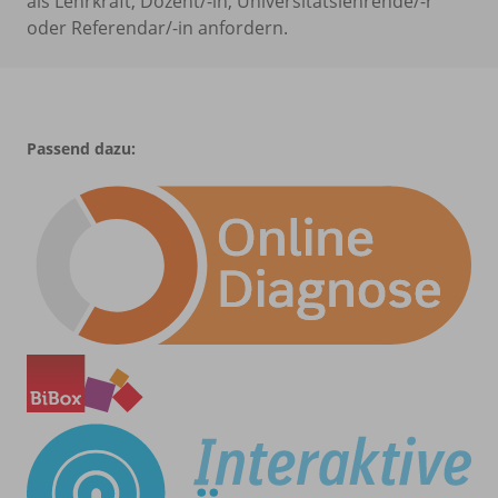
als Lehrkraft, Dozent/-in, Universitätslehrende/-r
oder Referendar/-in anfordern.
Passend dazu: