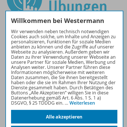
Willkommen bei Westermann
Wir verwenden neben technisch notwendigen
Cookies auch solche, um Inhalte und Anzeigen zu
personalisieren, Funktionen für soziale Medien
anbieten zu können und die Zugriffe auf unserer
Webseite zu analysieren. Außerdem geben wir
Perfekt vorbereitet und das
Daten zu ihrer Verwendung unserer Webseite an
Ziel im Blick.
unsere Partner für soziale Medien, Werbung und
Analysen weiter. Unserer Partner führen diese
Mut zum Wechsel
Informationen möglicherweise mit weiteren
Daten zusammen, die Sie ihnen bereitgestellt
Unsere größte Stärke ist die
haben oder die sie im Rahmen Ihrer Nutzung der
verlässliche
Dienste gesammelt haben. Durch Betätigen des
Buttons „Alle Akzeptieren“ willigen Sie in diese
Aufgabenvielfalt mit
Datenerhebung gemäß Art. 6 Abs. 1 S. 1 a)
perfekter Progression
.
Jede
DSGVO, § 25 TDDDG ein.
…
Weiterlesen
Aufgabe funktioniert
und
Sie unterrichten ohne
Alle akzeptieren
Probleme. Wir bieten die