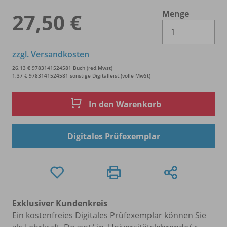
Menge
27,50 €
Es 
zzgl. Versandkosten
26,13 € 9783141524581 Buch (red.Mwst)
1,37 € 9783141524581 sonstige Digitalleist.(volle MwSt)
In den Warenkorb
Digitales Prüfexemplar
Exklusiver Kundenkreis
Ein kostenfreies Digitales Prüfexemplar können Sie