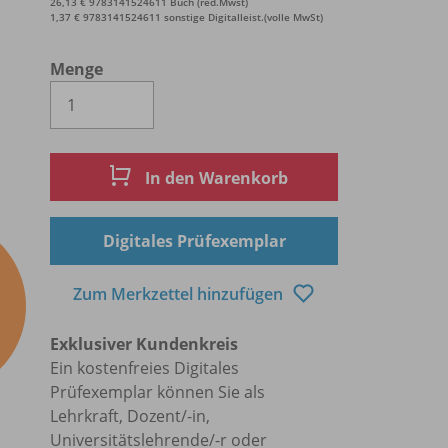
26,13 € 9783141524611 Buch (red.Mwst)
1,37 € 9783141524611 sonstige Digitalleist.(volle MwSt)
Menge
Es wird eine Zahl größer oder gleich 1 
In den Warenkorb
Digitales Prüfexemplar
Zum Merkzettel hinzufügen
Exklusiver Kundenkreis
Ein kostenfreies Digitales
Prüfexemplar können Sie als
Lehrkraft, Dozent/-in,
Universitätslehrende/-r oder