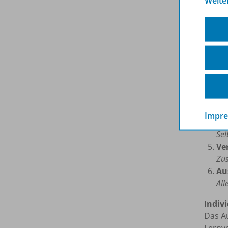
Weite
Kapi
Ei
Wis
Er
Sau
Wi
Kom
Impr
Üb
Sel
Ve
Zus
Au
All
Indivi
Das A
Lernvo