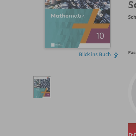
S
Sc
Pas
Blick ins Buch