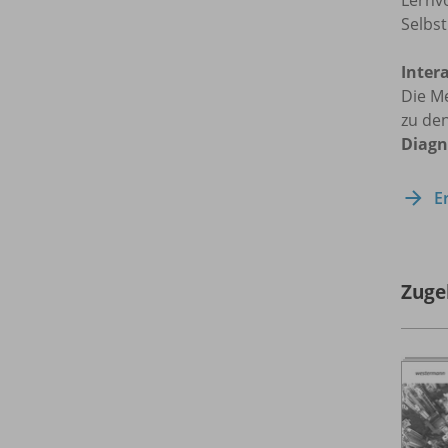
Selbst
Inter
Die M
zu de
Diagn
E
Zuge