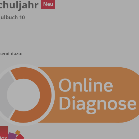
chuljahr
Neu
hulbuch 10
send dazu: