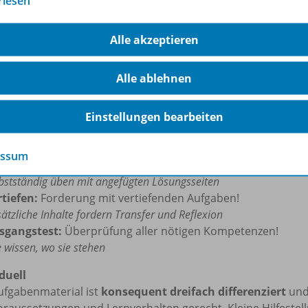
rlesen
telaufbau:
Alle akzeptieren
nstieg:
Alle abholen!
Alle ablehnen
senstandsabfrage und Lernsituation aus dem Alltag
arbeitung:
Kompetenz aufbauen!
ber und verlässlich Kompetenzen erarbeiten
Einstellungen bearbeiten
ssen kompakt:
Auf einen Blick!
pakte Darstellung der Inhalte
essum
en:
Umfangreiches Übungsangebot für alle!
bstständig üben mit angefügten Lösungsseiten
rtiefen:
Forderung mit vertiefenden Aufgaben!
ätzliche Inhalte fordern Transfer und Reflexion
sgangstest:
Überprüfung aller nötigen Kompetenzen!
e wissen, wo sie stehen
duell
ufgabenmaterial ist
konsequent dreifach differenziert
un
raussetzungen und Lernverhalten gerecht. Kleine Hilfestel