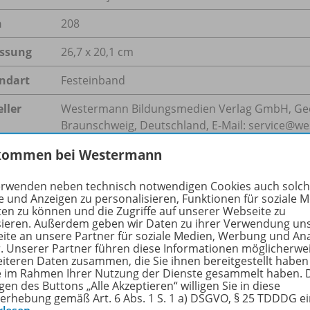
n
208
ssung
26,7 x 20,1 cm
ndart
Festeinband
ller
Westermann Bildungsmedien Verlag GmbH, Geo
Braunschweig, Deutschland, E-Mail: service@w
kommen bei Westermann
tionen
Wir liefern zur Prüfung an Lehrkräfte mit 20 % N
erwenden neben technisch notwendigen Cookies auch solc
e und Anzeigen zu personalisieren, Funktionen für soziale 
ten zu können und die Zugriffe auf unserer Webseite zu
hreibung
sieren. Außerdem geben wir Daten zu ihrer Verwendung un
ite an unsere Partner für soziale Medien, Werbung und An
r. Unserer Partner führen diese Informationen möglicherwe
eiteren Daten zusammen, die Sie ihnen bereitgestellt haben
ie im Rahmen Ihrer Nutzung der Dienste gesammelt haben. 
slich
gen des Buttons „Alle Akzeptieren“ willigen Sie in diese
matik+ gliedert jedes Kapitel konsequent in
sechs Abschni
erhebung gemäß Art. 6 Abs. 1 S. 1 a) DSGVO, § 25 TDDDG e
hnellen Orientierung.