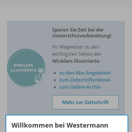
Sparen Sie Zeit bei der
Unterrichtsvorbereitung!
Ihr Wegweiser zu den
wichtigsten Seiten der
Winklers Illustrierte
:
zu den Abo-Angeboten
zum Zeitschriftenkiosk
zum Online-Archiv
Mehr zur Zeitschrift
Willkommen bei Westermann