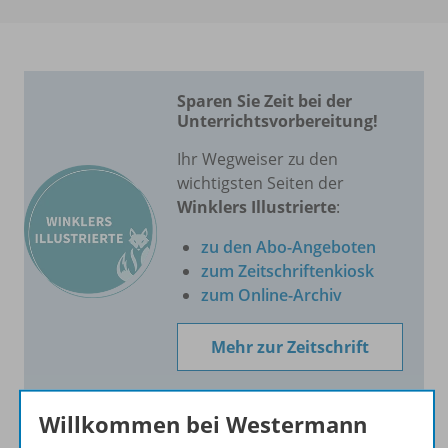
Sparen Sie Zeit bei der
Unterrichtsvorbereitung!
Ihr Wegweiser zu den
wichtigsten Seiten der
Winklers Illustrierte
:
zu den Abo-Angeboten
zum Zeitschriftenkiosk
zum Online-Archiv
Mehr zur Zeitschrift
Willkommen bei Westermann