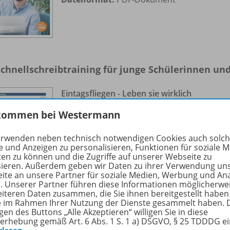
chnellschreibtraining für junge Schülerinnen un
Eintagsfliegen - Leben sie wirklich
nur einen Tag?
kommen bei Westermann
Dateigröße:
73,0 kB
erwenden neben technisch notwendigen Cookies auch solc
Dateiformat:
PDF-Dokument
e und Anzeigen zu personalisieren, Funktionen für soziale 
ten zu können und die Zugriffe auf unserer Webseite zu
sieren. Außerdem geben wir Daten zu ihrer Verwendung un
ite an unsere Partner für soziale Medien, Werbung und An
r. Unserer Partner führen diese Informationen möglicherwe
eiteren Daten zusammen, die Sie ihnen bereitgestellt haben
ie im Rahmen Ihrer Nutzung der Dienste gesammelt haben. 
gen des Buttons „Alle Akzeptieren“ willigen Sie in diese
erhebung gemäß Art. 6 Abs. 1 S. 1 a) DSGVO, § 25 TDDDG e
verarbeitung mit Word 365