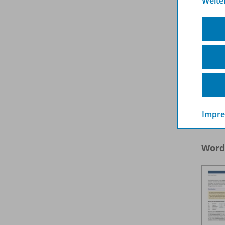
Weite
Impr
Word