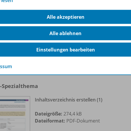
rlesen
Text in Spalten - Initial
Alle akzeptieren
Dateigröße:
947,7 kB
Dateiformat:
PDF-Dokument
Alle ablehnen
Einstellungen bearbeiten
essum
-Spezialthema
Inhaltsverzeichnis erstellen (1)
Dateigröße:
274,4 kB
Dateiformat:
PDF-Dokument