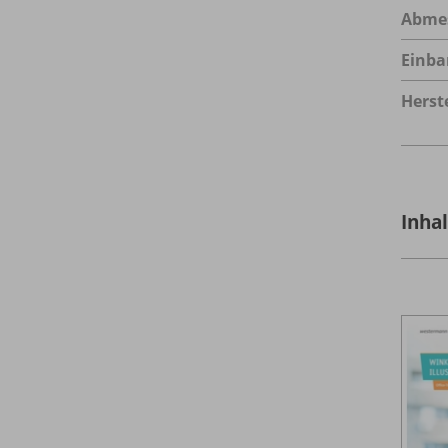
Abme
Einba
Herste
Inha