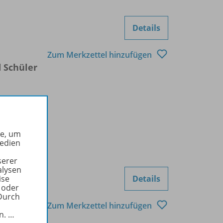
Details
Zum Merkzettel hinzufügen
d Schüler
he, um
Medien
serer
alysen
ise
Details
 oder
Durch
Zum Merkzettel hinzufügen
in.
…