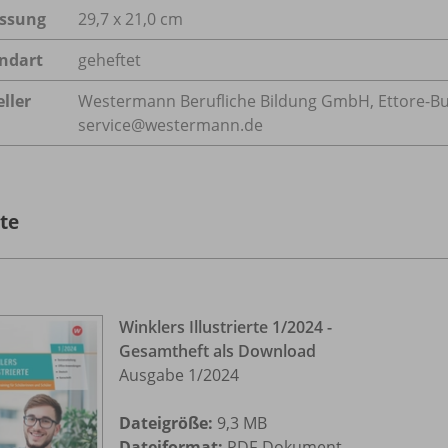
ssung
29,7 x 21,0 cm
ndart
geheftet
ller
Westermann Berufliche Bildung GmbH, Ettore-Bugat
service@westermann.de
lte
Winklers Illustrierte 1/
2024 -
Gesamtheft als Download
Ausgabe 1/
2024
Dateigröße:
9,3 MB
Dateiformat:
PDF-Dokument