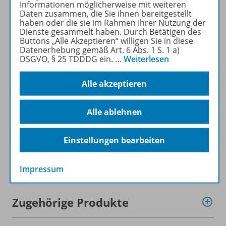
Informationen möglicherweise mit weiteren
Probleme. Wir bieten die
Daten zusammen, die Sie ihnen bereitgestellt
meisten Aufgaben für alle
haben oder die sie im Rahmen Ihrer Nutzung der
Dienste gesammelt haben. Durch Betätigen des
Niveaustufen
.
Buttons „Alle Akzeptieren“ willigen Sie in diese
Datenerhebung gemäß Art. 6 Abs. 1 S. 1 a)
DSGVO, § 25 TDDDG ein.
…
Weiterlesen
Mehr erfahren
Alle akzeptieren
Alle ablehnen
Produktinformationen
Einstellungen bearbeiten
Beschreibung
Impressum
Zugehörige Produkte