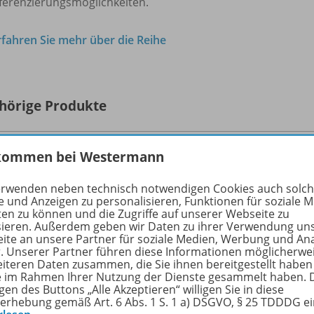
fferenzierungsmöglichkeiten.
rfahren Sie mehr über die Reihe
hörige Produkte
kommen bei Westermann
Seydlitz Geographie – Ausgabe
2026 für Gymnasien in Baden-
P153
erwenden neben technisch notwendigen Cookies auch solc
Württemberg
Neu
e und Anzeigen zu personalisieren, Funktionen für soziale 
Prüfauflage Schulbuch 5/
6
ten zu können und die Zugriffe auf unserer Webseite zu
sieren. Außerdem geben wir Daten zu ihrer Verwendung un
ite an unsere Partner für soziale Medien, Werbung und An
Lieferbar
r. Unserer Partner führen diese Informationen möglicherwe
eiteren Daten zusammen, die Sie ihnen bereitgestellt haben
ie im Rahmen Ihrer Nutzung der Dienste gesammelt haben. 
Nur für ausgewählte Kundengruppen
gen des Buttons „Alle Akzeptieren“ willigen Sie in diese
bestellbar
erhebung gemäß Art. 6 Abs. 1 S. 1 a) DSGVO, § 25 TDDDG e
Kostenlos