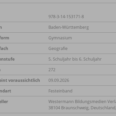
978-3-14-153171-8
n
Baden-Württemberg
form
Gymnasium
fach
Geografie
enstufe
5. Schuljahr bis 6. Schuljahr
n
272
eint voraussichtlich
09.09.2026
ndart
Festeinband
ller
Westermann Bildungsmedien Verl
38104 Braunschweig, Deutschland,