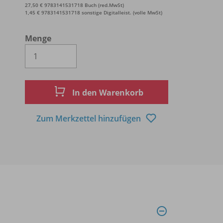
27,50 € 9783141531718 Buch (red.MwSt)
1,45 € 9783141531718 sonstige Digitalleist. (volle MwSt)
Menge
Es wird eine Zahl größer oder gleich 1 
In den Warenkorb
Zum Merkzettel hinzufügen