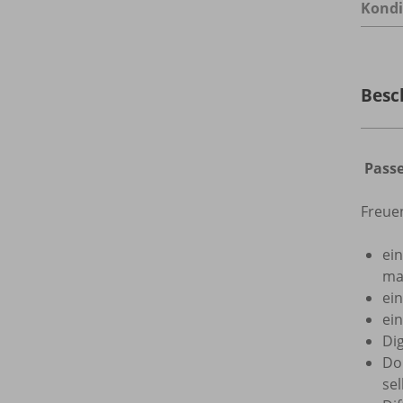
Kondi
Besc
Passe
Freuen
ein
ma
ei
ei
Dig
Do
se