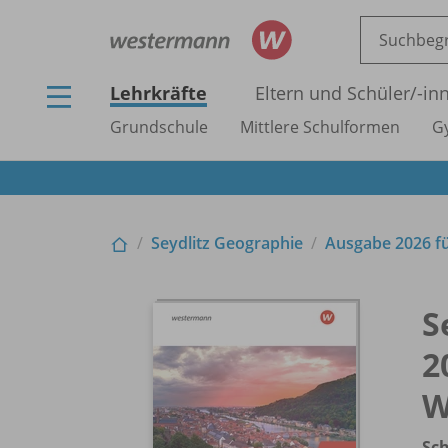
Lehrkräfte
Eltern und Schüler/
-in
Grundschule
Mittlere Schulformen
G
Seydlitz Geographie
Ausgabe 2026 f
S
2
W
Sc