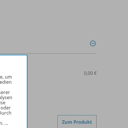
171
0,00 €
he, um
Medien
serer
alysen
ise
 oder
Durch
Zum Produkt
in.
…