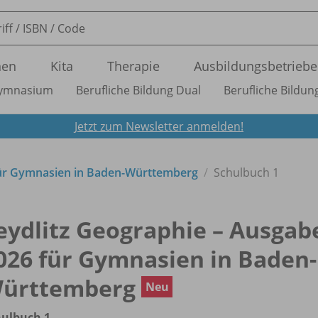
nen
Kita
Therapie
Ausbildungsbetriebe
ymnasium
Berufliche Bildung Dual
Berufliche Bildung
Jetzt zum Newsletter anmelden!
ür Gymnasien in Baden-Württemberg
Schulbuch 1
eydlitz Geographie – Ausgab
026 für Gymnasien in Baden-
ürttemberg
Neu
hulbuch 1