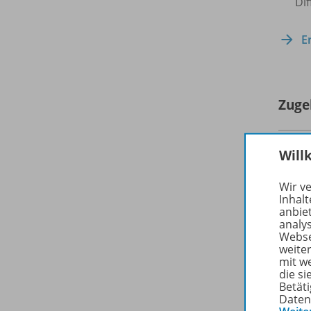
Di
E
Zuge
Will
Wir v
Inhalt
anbie
analy
Webse
weite
mit w
die s
Betäti
Daten