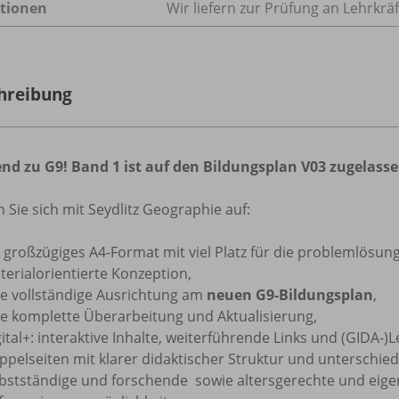
tionen
Wir liefern zur Prüfung an Lehrkrä
hreibung
nd zu G9! Band 1 ist auf den Bildungsplan V03 zugelass
 Sie sich mit Seydlitz Geographie auf:
 großzügiges A4-Format mit viel Platz für die problemlösung
terialorientierte Konzeption,
ne vollständige Ausrichtung am
neuen G9-Bildungsplan
,
ne komplette Überarbeitung und Aktualisierung,
ital+: interaktive Inhalte, weiterführende Links und (GIDA-)
ppelseiten mit klarer didaktischer Struktur und unterschied
lbstständige und forschende sowie altersgerechte und eig