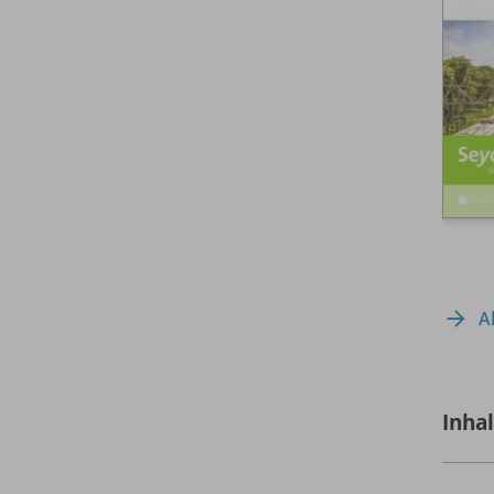
A
Inha