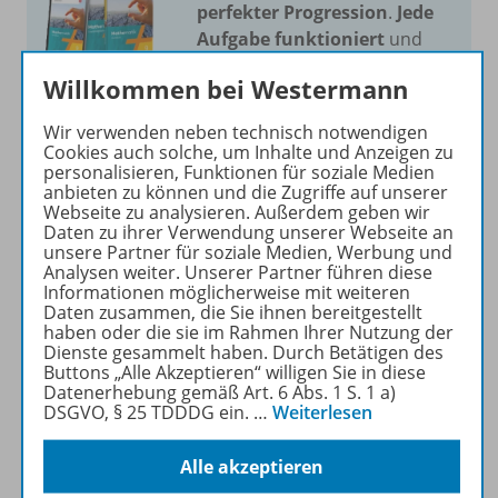
perfekter Progression
.
Jede
Aufgabe funktioniert
und
Sie unterrichten ohne
Willkommen bei Westermann
Probleme. Wir bieten die
meisten Aufgaben für alle
Wir verwenden neben technisch notwendigen
Niveaustufen
.
Cookies auch solche, um Inhalte und Anzeigen zu
personalisieren, Funktionen für soziale Medien
anbieten zu können und die Zugriffe auf unserer
Mehr erfahren
Webseite zu analysieren. Außerdem geben wir
Daten zu ihrer Verwendung unserer Webseite an
unsere Partner für soziale Medien, Werbung und
Analysen weiter. Unserer Partner führen diese
Informationen möglicherweise mit weiteren
Daten zusammen, die Sie ihnen bereitgestellt
haben oder die sie im Rahmen Ihrer Nutzung der
Produktinformationen
Dienste gesammelt haben. Durch Betätigen des
Buttons „Alle Akzeptieren“ willigen Sie in diese
Datenerhebung gemäß Art. 6 Abs. 1 S. 1 a)
DSGVO, § 25 TDDDG ein.
…
Weiterlesen
Beschreibung
Alle akzeptieren