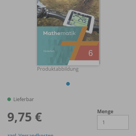
Produktabbildung
Lieferbar
Menge
9,75 €
Es 
zzgl. Versandkosten