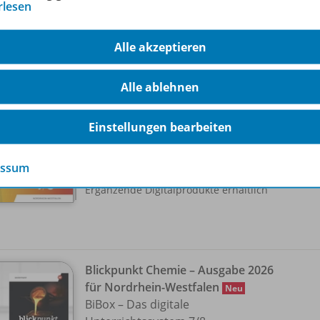
rlesen
hörige Produkte
Alle akzeptieren
Blickpunkt Chemie – Ausgabe 2026
Alle ablehnen
für Nordrhein-Westfalen
978-
Neu
Schulbuch 7/
8
Einstellungen bearbeiten
Lieferbar
essum
Ergänzende Digitalprodukte erhältlich
Blickpunkt Chemie – Ausgabe 2026
für Nordrhein-Westfalen
Neu
BiBox – Das digitale