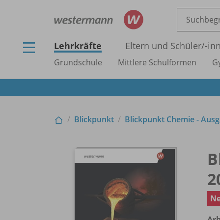
Lehrkräfte
Eltern und Schüler/
-in
Grundschule
Mittlere Schulformen
G
Blickpunkt
Blickpunkt Chemie - Aus
B
2
N
Arb