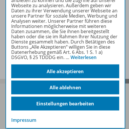
anbieten zu können und die Zugriffe auf unserer
Webseite zu analysieren. Außerdem geben wir
Daten zu ihrer Verwendung unserer Webseite an
Zugehörige Produkte
unsere Partner für soziale Medien, Werbung und
Analysen weiter. Unserer Partner führen diese
Informationen möglicherweise mit weiteren
Daten zusammen, die Sie ihnen bereitgestellt
Inhaltsverzeichnis
haben oder die sie im Rahmen Ihrer Nutzung der
Dienste gesammelt haben. Durch Betätigen des
Buttons „Alle Akzeptieren“ willigen Sie in diese
Datenerhebung gemäß Art. 6 Abs. 1 S. 1 a)
Benachrichtigungs-Service
DSGVO, § 25 TDDDG ein.
…
Weiterlesen
Alle akzeptieren
Alle ablehnen
Einstellungen bearbeiten
Sofort profitieren
Impressum
Zum Newsletter anmelden