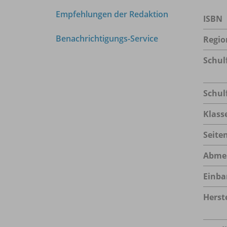
Empfehlungen der Redaktion
ISBN
Benachrichtigungs-Service
Regio
Schul
Schul
Klass
Seite
Abme
Einba
Herste