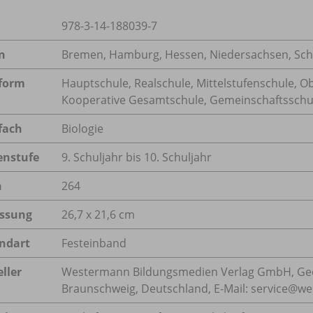
978-3-14-188039-7
n
Bremen, Hamburg, Hessen, Niedersachsen, Schl
form
Hauptschule, Realschule, Mittelstufenschule, O
Kooperative Gesamtschule, Gemeinschaftsschule
fach
Biologie
enstufe
9. Schuljahr bis 10. Schuljahr
n
264
ssung
26,7 x 21,6 cm
ndart
Festeinband
ller
Westermann Bildungsmedien Verlag GmbH, Geo
Braunschweig, Deutschland, E-Mail: service@w