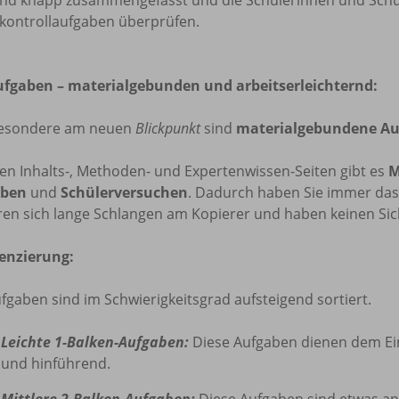
tkontrollaufgaben überprüfen.
ufgaben – materialgebunden und arbeitserleichternd:
esondere am neuen
Blickpunkt
sind
materialgebundene A
len Inhalts-, Methoden- und Expertenwissen-Seiten gibt es
M
aben
und
Schülerversuchen
. Dadurch haben Sie immer das
ren sich lange Schlangen am Kopierer und haben keinen Si
renzierung:
fgaben sind im Schwierigkeitsgrad aufsteigend sortiert.
Leichte 1-Balken-Aufgaben:
Diese Aufgaben dienen dem Eins
und hinführend.
Mittlere 2-Balken-Aufgaben:
Diese Aufgaben sind etwas an