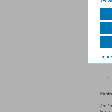
Weite
Impr
Kapit
Am En
kurz 