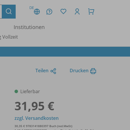
DE
Institutionen
 Vollzeit
Teilen
Drucken
Lieferbar
31,95 €
zzgl. Versandkosten
30,35 € 9783141880397 Buch (red.MwSt)