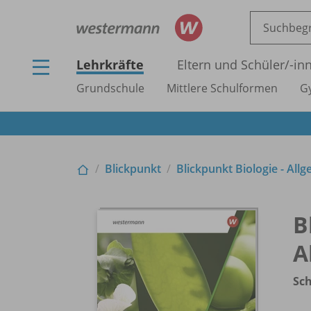
Lehrkräfte
Eltern und Schüler/
-in
Grundschule
Mittlere Schulformen
G
Blickpunkt
Blickpunkt Biologie - Al
B
A
Sc