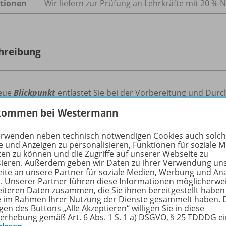
tionen
Wir liefern zur Prüfung an Lehrkräfte mit 20 % N
hreibung
eue
Blickpunkt
entlastet Sie bei der Vorbereitung und Durc
kommen bei Westermann
 Struktur:
erwenden neben technisch notwendigen Cookies auch solc
apitel folgen einem einheitlichen Aufbau, wodurch die Orien
e und Anzeigen zu personalisieren, Funktionen für soziale 
r jederzeit gewährleistet ist.
ten zu können und die Zugriffe auf unserer Webseite zu
sieren. Außerdem geben wir Daten zu ihrer Verwendung un
ite an unsere Partner für soziale Medien, Werbung und An
elauftakt:
r. Unserer Partner führen diese Informationen möglicherwe
eiteren Daten zusammen, die Sie ihnen bereitgestellt haben
ie im Rahmen Ihrer Nutzung der Dienste gesammelt haben. 
Kapitel startet mit einem großen Bild, was den Einstieg in ei
gen des Buttons „Alle Akzeptieren“ willigen Sie in diese
erhebung gemäß Art. 6 Abs. 1 S. 1 a) DSGVO, § 25 TDDDG e
kapitel: