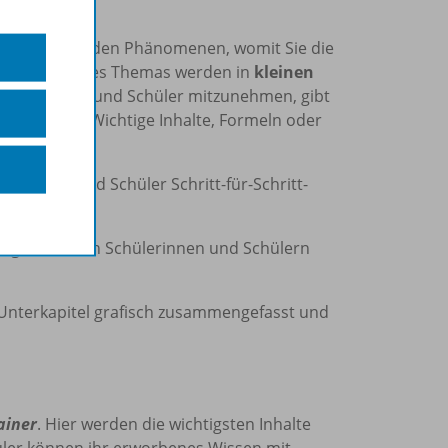
e und spannenden Phänomenen, womit Sie die
e Inhalte jedes Themas werden in
kleinen
Schülerinnen und Schüler mitzunehmen, gibt
hbegriffen. Wichtige Inhalte, Formeln oder
oben.
ülerinnen und Schüler Schritt-für-Schritt-
eitsweisen.
ungsstärkeren Schülerinnen und Schülern
 Unterkapitel grafisch zusammengefasst und
ainer
. Hier werden die wichtigsten Inhalte
ler können ihr erworbenes Wissen mit