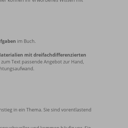
ufgaben
im Buch.
aterialien mit dreifachdifferenzierten
 zum Text passende Angebot zur Hand,
chtungsaufwand.
tieg in ein Thema. Sie sind vorentlastend
spruchsvoller und kommen häufig vor. Sie