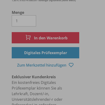
1,60 € 9783141880397 sonstige Digitalleist.(volle MwSt)
Menge
Es wird eine Zahl größer oder gleich 1 
In den Warenkorb
Digitales Prüfexemplar
Zum Merkzettel hinzufügen
Exklusiver Kundenkreis
Ein kostenfreies Digitales
Prüfexemplar können Sie als
Lehrkraft, Dozent/-in,
Universitätslehrende/-r oder
Referendar/-in anfordern.