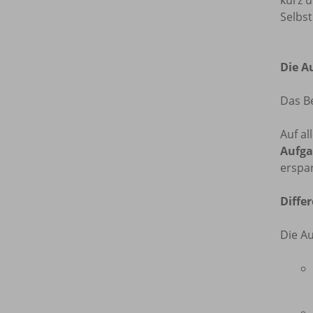
Selbs
Die A
Das B
Auf al
Aufg
erspa
Diffe
Die Au