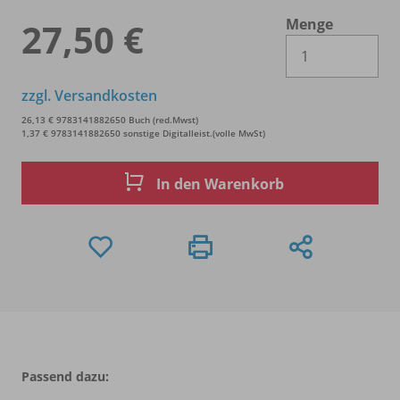
Menge
27,50 €
Es 
zzgl. Versandkosten
26,13 € 9783141882650 Buch (red.Mwst)
1,37 € 9783141882650 sonstige Digitalleist.(volle MwSt)
In den Warenkorb
Passend dazu: