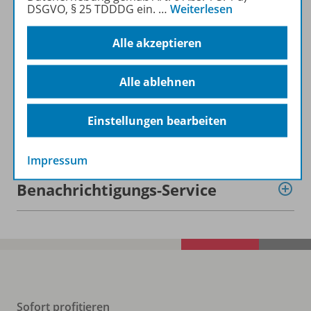
DSGVO, § 25 TDDDG ein.
…
Weiterlesen
Produktinformationen
Alle akzeptieren
Zugehörige Produkte
Alle ablehnen
Einstellungen bearbeiten
Digitale Unterrichtsmaterialien
Impressum
Benachrichtigungs-Service
Sofort profitieren