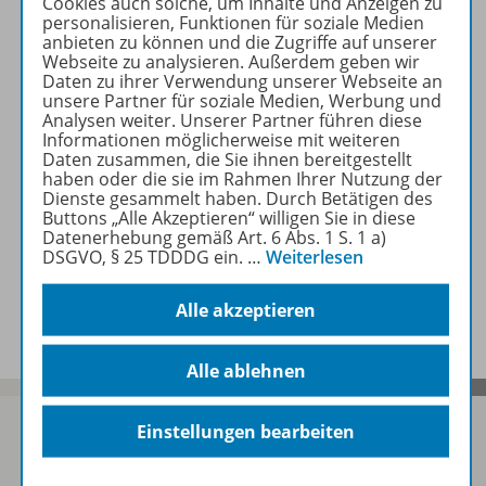
Cookies auch solche, um Inhalte und Anzeigen zu
personalisieren, Funktionen für soziale Medien
anbieten zu können und die Zugriffe auf unserer
Zugehörige Produkte
Webseite zu analysieren. Außerdem geben wir
Daten zu ihrer Verwendung unserer Webseite an
unsere Partner für soziale Medien, Werbung und
Analysen weiter. Unserer Partner führen diese
Inhaltsverzeichnis
Informationen möglicherweise mit weiteren
Daten zusammen, die Sie ihnen bereitgestellt
haben oder die sie im Rahmen Ihrer Nutzung der
Dienste gesammelt haben. Durch Betätigen des
Lösungen
Buttons „Alle Akzeptieren“ willigen Sie in diese
Datenerhebung gemäß Art. 6 Abs. 1 S. 1 a)
DSGVO, § 25 TDDDG ein.
…
Weiterlesen
Benachrichtigungs-Service
Alle akzeptieren
Alle ablehnen
Einstellungen bearbeiten
Sofort profitieren