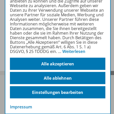
anbieten zu können und die Zugriffe auf unserer
Webseite zu analysieren. Außerdem geben wir
Daten zu ihrer Verwendung unserer Webseite an
Beschreibung
unsere Partner für soziale Medien, Werbung und
Analysen weiter. Unserer Partner führen diese
Informationen möglicherweise mit weiteren
Daten zusammen, die Sie ihnen bereitgestellt
Zugehörige Produkte
haben oder die sie im Rahmen Ihrer Nutzung der
Dienste gesammelt haben. Durch Betätigen des
Buttons „Alle Akzeptieren“ willigen Sie in diese
Datenerhebung gemäß Art. 6 Abs. 1 S. 1 a)
DSGVO, § 25 TDDDG ein.
…
Weiterlesen
Benachrichtigungs-Service
Alle akzeptieren
Alle ablehnen
Einstellungen bearbeiten
Sofort profitieren
Impressum
Zum Newsletter anmelden