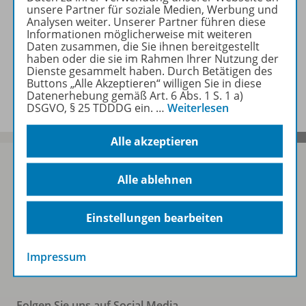
unsere Partner für soziale Medien, Werbung und
Analysen weiter. Unserer Partner führen diese
Benachrichtigungs-Service
Informationen möglicherweise mit weiteren
Daten zusammen, die Sie ihnen bereitgestellt
haben oder die sie im Rahmen Ihrer Nutzung der
Dienste gesammelt haben. Durch Betätigen des
Veranstaltungen
Buttons „Alle Akzeptieren“ willigen Sie in diese
Datenerhebung gemäß Art. 6 Abs. 1 S. 1 a)
DSGVO, § 25 TDDDG ein.
…
Weiterlesen
Alle akzeptieren
Alle ablehnen
Sofort profitieren
Einstellungen bearbeiten
Zum Newsletter anmelden
Impressum
Folgen Sie uns auf Social Media