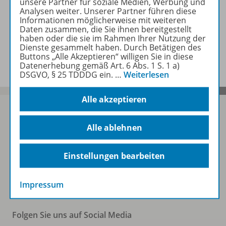
unsere Partner für soziale Medien, Werbung und
Zugehörige Produkte
Analysen weiter. Unserer Partner führen diese
Informationen möglicherweise mit weiteren
Daten zusammen, die Sie ihnen bereitgestellt
haben oder die sie im Rahmen Ihrer Nutzung der
Dienste gesammelt haben. Durch Betätigen des
Benachrichtigungs-Service
Buttons „Alle Akzeptieren“ willigen Sie in diese
Datenerhebung gemäß Art. 6 Abs. 1 S. 1 a)
DSGVO, § 25 TDDDG ein.
…
Weiterlesen
Alle akzeptieren
Alle ablehnen
Sofort profitieren
Einstellungen bearbeiten
Zum Newsletter anmelden
Impressum
Folgen Sie uns auf Social Media