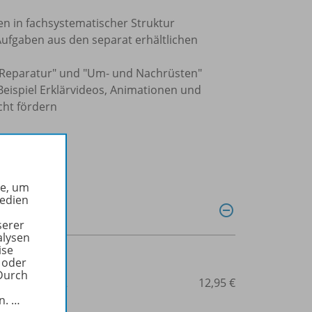
en in fachsystematischer Struktur
Aufgaben aus den separat erhältlichen
", "Reparatur" und "Um- und Nachrüsten"
Beispiel Erklärvideos, Animationen und
cht fördern
he, um
Medien
serer
alysen
ise
 oder
Durch
3-14-223591-2
12,95 €
in.
…