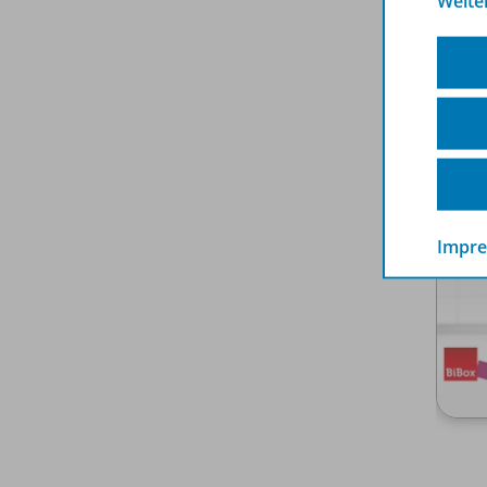
Weite
Impr