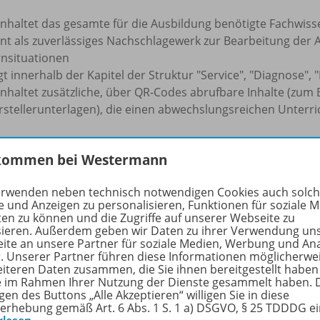
inhaltet das gesamte für die Ausbildung benötigte Fachwiss
ent als zuverlässiges Nachschlagewerk zur Bearbeitung der 
rnsituationen
gt innerhalb der Kapitel der Struktur "Service", "Diagnose
inhaltet zusätzliche, über QR-Codes abrufbare Inhalte (zum 
rstellerunterlagen), die einen abwechslungsreichen Unterri
rfahren Sie mehr über die Reihe
kommen bei Westermann
erwenden neben technisch notwendigen Cookies auch solc
e und Anzeigen zu personalisieren, Funktionen für soziale 
hörige Produkte
ten zu können und die Zugriffe auf unserer Webseite zu
sieren. Außerdem geben wir Daten zu ihrer Verwendung un
ite an unsere Partner für soziale Medien, Werbung und An
r. Unserer Partner führen diese Informationen möglicherwe
eiteren Daten zusammen, die Sie ihnen bereitgestellt haben
Kraftfahrzeugmechatronik
ie im Rahmen Ihrer Nutzung der Dienste gesammelt haben. 
Didaktische Handreichung Kfz
978-
gen des Buttons „Alle Akzeptieren“ willigen Sie in diese
SMART Lernen
erhebung gemäß Art. 6 Abs. 1 S. 1 a) DSGVO, § 25 TDDDG e