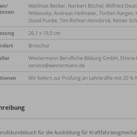
en/
Matthias Becker, Norbert Büchel, Wilfried Deut
innen
Witkovsky, Andreas Hellmeier, Torben Karges, H
David Punke, Tim Richter-Honsbrok, Reiner Sc
ssung
26,1 x 19,0 cm
ndart
Broschur
ller
Westermann Berufliche Bildung GmbH, Ettore-Bug
service@westermann.de
tionen
Wir liefern zur Prüfung an Lehrkräfte mit 20 % 
hreibung
erufskundebuch für die Ausbildung für Kraftfahrzeugmechat