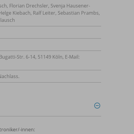
sch, Florian Drechsler, Svenja Hausener-
elge Kiebach, Ralf Leiter, Sebastian Prambs,
hlausch
atti-Str. 6-14, 51149 Köln, E-Mail:
Nachlass.
roniker/-innen: