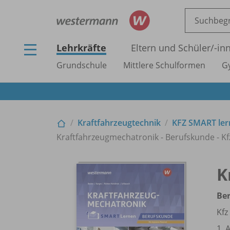
Lehrkräfte
Eltern und Schüler/
-in
Grundschule
Mittlere Schulformen
G
Kraftfahrzeugtechnik
KFZ SMART ler
Kraftfahrzeugmechatronik - Berufskunde - Kf
K
Be
Kfz
1. 