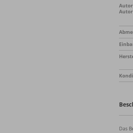
Autor
Autor
Abme
Einba
Herste
Kondi
Besc
Das B