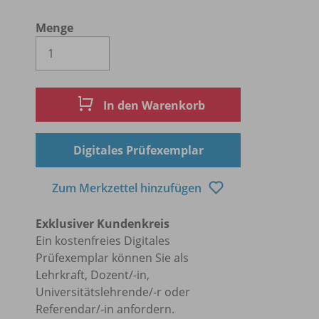
Menge
Es wird eine Zahl größer oder gleich 1 
In den Warenkorb
Digitales Prüfexemplar
Zum Merkzettel hinzufügen
Exklusiver Kundenkreis
Ein kostenfreies Digitales
Prüfexemplar können Sie als
Lehrkraft, Dozent/-in,
Universitätslehrende/-r oder
Referendar/-in anfordern.