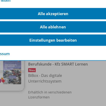
rlesen
Download
Alle akzeptieren
Sofort verfügbar
Alle ablehnen
Nur für ausgewählte Kundengruppen
bestellbar
Einstellungen bearbeiten
essum
Kraftfahrzeugmechatronik -
Berufskunde - Kfz SMART Lernen
Neu
BiBox - Das digitale
Unterrichtssystem
Erhältlich in verschiedenen
Lizenzformen