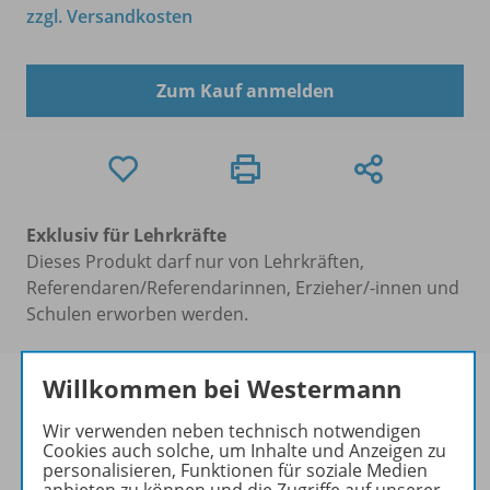
zzgl. Versandkosten
Zum Kauf anmelden
Exklusiv für Lehrkräfte
Dieses Produkt darf nur von Lehrkräften,
Referendaren/Referendarinnen, Erzieher/-innen und
Schulen erworben werden.
Willkommen bei Westermann
Wir verwenden neben technisch notwendigen
Cookies auch solche, um Inhalte und Anzeigen zu
Produktinformationen
personalisieren, Funktionen für soziale Medien
anbieten zu können und die Zugriffe auf unserer