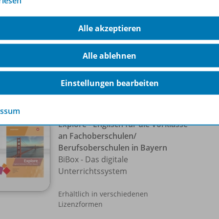
rlesen
Material inklusive Lösungen
Download
Alle akzeptieren
Sofort verfügbar
Alle ablehnen
Nur für ausgewählte Kundengruppen
bestellbar
Einstellungen bearbeiten
essum
Explore - Englisch für die Vorklasse
an Fachoberschulen/
Berufsoberschulen in Bayern
BiBox - Das digitale
Unterrichtssystem
Erhältlich in verschiedenen
Lizenzformen