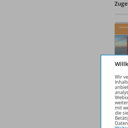
Zuge
Will
Wir v
Inhalt
anbie
analy
Webse
weite
mit w
die s
Betäti
Daten