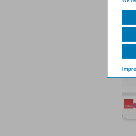
Weite
Impr