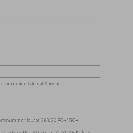
mmermaier, Nicolai Specht
sungsnummer lautet 363/
20-FO+/
BO+
 Ettore-Bugatti-Str. 6-14, 51149 Köln, E-