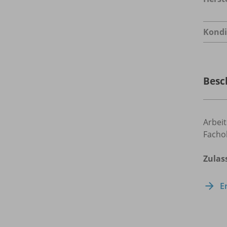
Kondi
Besc
Arbeit
Fachob
Zulas
E