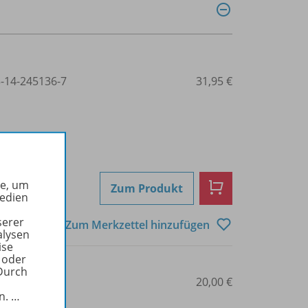
3-14-245136-7
31,95 €
he, um
Zum Produkt
Medien
serer
Zum Merkzettel hinzufügen
alysen
ise
 oder
Durch
14-245138
20,00 €
in.
…