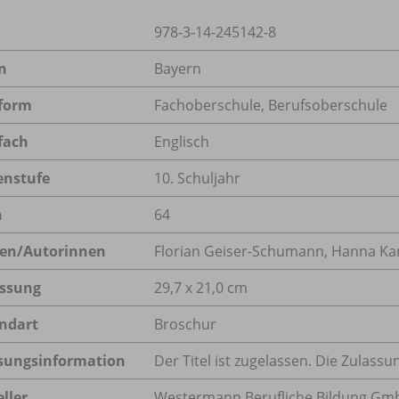
978-3-14-245142-8
n
Bayern
form
Fachoberschule, Berufsoberschule
fach
Englisch
enstufe
10. Schuljahr
n
64
en/
Autorinnen
Florian Geiser-Schumann, Hanna Ka
ssung
29,7 x 21,0 cm
ndart
Broschur
sungsinformation
Der Titel ist zugelassen. Die Zulas
ller
Westermann Berufliche Bildung GmbH,