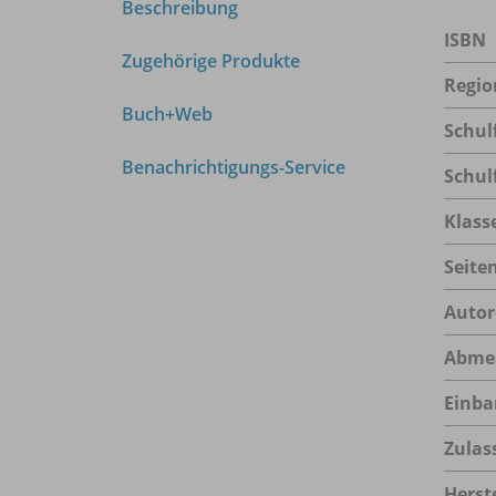
Beschreibung
ISBN
Zugehörige Produkte
Regio
Buch+Web
Schul
Benachrichtigungs-Service
Schul
Klass
Seite
Autor
Abme
Einba
Zulas
Herste