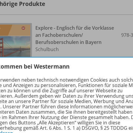
hörige Produkte
Explore - Englisch für die Vorklasse
an Fachoberschulen/
978-
Berufsoberschulen in Bayern
Schulbuch
Lieferbar
kommen bei Westermann
erwenden neben technisch notwendigen Cookies auch solc
Ergänzende Digitalprodukte erhältlich
e und Anzeigen zu personalisieren, Funktionen für soziale 
ten zu können und die Zugriffe auf unserer Webseite zu
sieren. Außerdem geben wir Daten zu ihrer Verwendung un
ite an unsere Partner für soziale Medien, Werbung und An
r. Unserer Partner führen diese Informationen möglicherwe
eiteren Daten zusammen, die Sie ihnen bereitgestellt haben
Explore - Englisch für die Vorklasse
ie im Rahmen Ihrer Nutzung der Dienste gesammelt haben. 
an Fachoberschulen/
WEB-
gen des Buttons „Alle Akzeptieren“ willigen Sie in diese
erhebung gemäß Art. 6 Abs. 1 S. 1 a) DSGVO, § 25 TDDDG e
Berufsoberschulen in Bayern