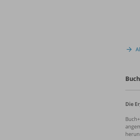
A
Buc
Die E
Buch+W
angem
herun