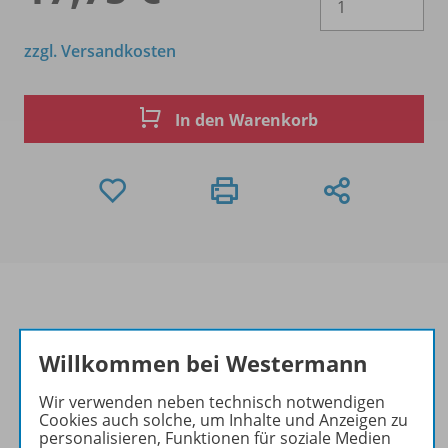
zzgl. Versandkosten
In den Warenkorb
Produktinformationen
Willkommen bei Westermann
Wir verwenden neben technisch notwendigen
Cookies auch solche, um Inhalte und Anzeigen zu
Beschreibung
personalisieren, Funktionen für soziale Medien