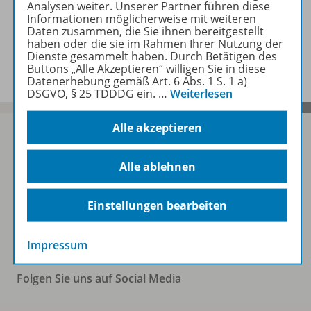
Analysen weiter. Unserer Partner führen diese
Informationen möglicherweise mit weiteren
Daten zusammen, die Sie ihnen bereitgestellt
haben oder die sie im Rahmen Ihrer Nutzung der
Benachrichtigungs-Service
Dienste gesammelt haben. Durch Betätigen des
Buttons „Alle Akzeptieren“ willigen Sie in diese
Datenerhebung gemäß Art. 6 Abs. 1 S. 1 a)
DSGVO, § 25 TDDDG ein.
…
Weiterlesen
Alle akzeptieren
Alle ablehnen
Sofort profitieren
Einstellungen bearbeiten
Zum Newsletter anmelden
Impressum
Folgen Sie uns auf Social Media