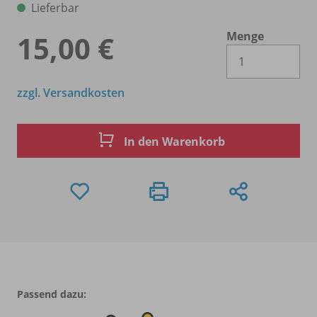
Lieferbar
Menge
15,00 €
Es 
zzgl. Versandkosten
In den Warenkorb
Passend dazu: